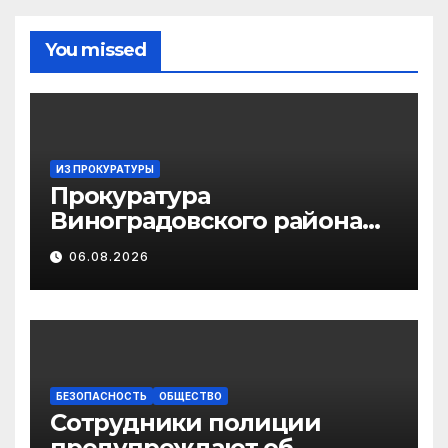
You missed
ИЗ ПРОКУРАТУРЫ
Прокуратура
Виноградовского района
информирует об
06.08.2026
изменениях
законодательства в сфере
государственной
поддержки
педагогических
работников
БЕЗОПАСНОСТЬ
ОБЩЕСТВО
Сотрудники полиции
предупреждают об