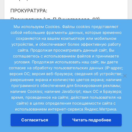
ПРОКУРАТУРА:
Прокуратура (ул. П Виноградова, 92)
Мы используем Cookies. Файлы сookies представляют
Прокурор 2-25-72
собой небольшие фрагменты данных, которые временно
Заместитель прокурора 2-18-05
сохраняются на вашем компьютере или мобильном
устройстве, и обеспечивают более эффективную работу
Старший помощник прокурора 2-19-84
сайта. Продолжая просматривать данный сайт, Вы
Помощник прокурора 2-15-32
соглашаетесь с использованием файлов и принимаете
условия. Продолжая использовать наш сайт, вы даете
ПСИХОНЕВРОЛОГИЧЕСКИЙ ИНТЕРНАТ:
согласие на обработку пользовательских данных (IP-адрес;
версия ОС; версия веб-браузера; сведения об устройстве;
улица Уборевича, 11 2-24-76
разрешение экрана и количество цветов экрана; наличие
программного обеспечения для блокирования рекламы;
Р
наличие Cookies; наличие JavaScript; язык ОС и Браузера;
время, проведенное на сайте; действия пользователя на
РАДИО:
сайте) в целях определения посещаемости сайта с
«Уездное радио — Березник» 8-950-259-34-
использованием интернет-сервиса Яндекс.Метрика.
94
Согласиться
Читать подробнее
РЫБНАДЗОР: