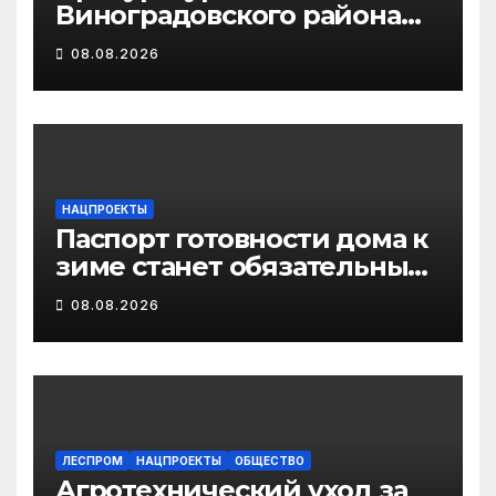
Виноградовского района
информирует об
08.08.2026
изменениях
законодательства об
иммунопрофилактике
инфекционных болезней
НАЦПРОЕКТЫ
Паспорт готовности дома к
зиме станет обязательным
лицензионным
08.08.2026
требованием для
управляющих организаций
с 1 сентября 2026 года
ЛЕСПРОМ
НАЦПРОЕКТЫ
ОБЩЕСТВО
Агротехнический уход за