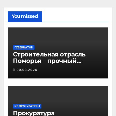
You missed
ГУБЕРНАТОР
Строительная отрасль
Поморья – прочный
фундамент развития
09.08.2026
региона
ИЗ ПРОКУРАТУРЫ
Прокуратура