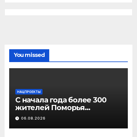
You missed
НАЦПРОЕКТЫ
С начала года более 300
жителей Поморья
получили выплату на
06.08.2026
газификацию