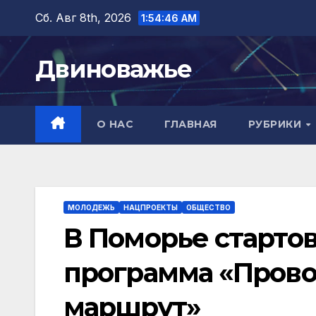
Перейти
Сб. Авг 8th, 2026
1:54:48 AM
к
содержимому
Двиноважье
О НАС
ГЛАВНАЯ
РУБРИКИ
МОЛОДЕЖЬ
НАЦПРОЕКТЫ
ОБЩЕСТВО
В Поморье старто
программа «Пров
маршрут»