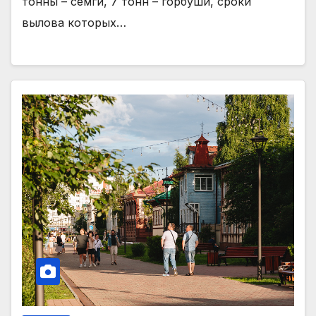
тонны – семги, 7 тонн – горбуши, сроки
вылова которых…