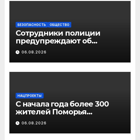
государственной
поддержки
педагогических
работников
БЕЗОПАСНОСТЬ
ОБЩЕСТВО
Сотрудники полиции
предупреждают об
участившихся случаях
06.08.2026
мошенничества в
отношении родственников
участников СВО
НАЦПРОЕКТЫ
С начала года более 300
жителей Поморья
получили выплату на
06.08.2026
газификацию