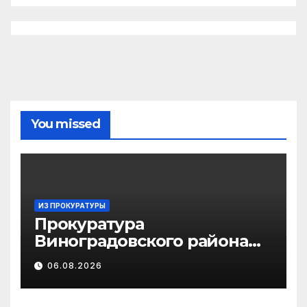
You missed
ИЗ ПРОКУРАТУРЫ
Прокуратура
Виноградовского района
информирует об
06.08.2026
изменениях
законодательства в сфере