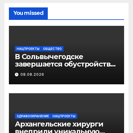
You missed
НАЦПРОЕКТЫ
ОБЩЕСТВО
В Сольвычегодске
завершается обустройство
волейбольной и
08.08.2026
баскетбольной площадок
ЗДРАВООХРАНЕНИЕ
НАЦПРОЕКТЫ
Архангельские хирурги
внедрили уникальную