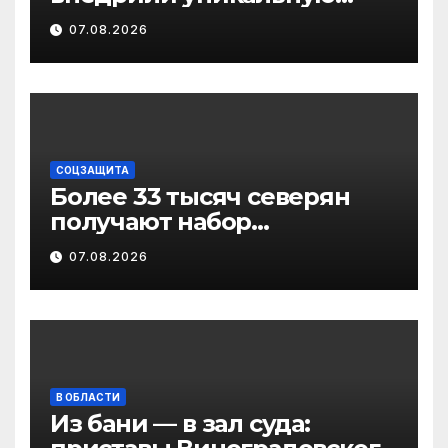
методику
07.08.2026
малотравматичного
лечения патологии
диафрагмы
СОЦЗАЩИТА
Более 33 тысяч северян
получают набор
социальных услуг в виде
07.08.2026
льгот
В ОБЛАСТИ
Из бани — в зал суда: