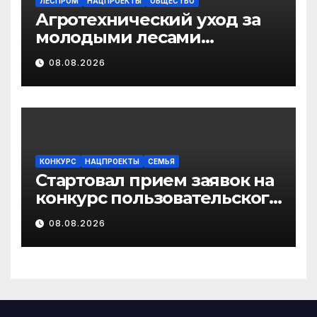
ЛЕСПРОМ
НАЦПРОЕКТЫ
ОБЩЕСТВО
Агротехнический уход за
молодыми лесами
Поморья провели на
08.08.2026
площади более 18 тысяч
гектаров
КОНКУРС
НАЦПРОЕКТЫ
СЕМЬЯ
Стартовал прием заявок на
конкурс пользовательского
видео «Отец года – 2026»
08.08.2026