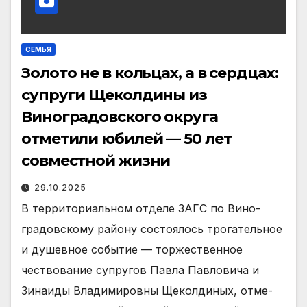
СЕМЬЯ
Золото не в кольцах, а в сердцах:
супруги Щеколдины из
Виноградовского округа
отметили юбилей — 50 лет
совместной жизни
29.10.2025
В территориальном отделе ЗАГС по Вино­
градовскому району со­стоялось трогательное
и душевное событие — тор­жественное
чествование супругов Павла Павлови­ча и
Зинаиды Владими­ровны Щеколдиных, отме­