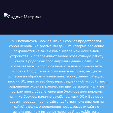
Мы используем Cookies. Файлы сookies представляют
собой небольшие фрагменты данных, которые временно
сохраняются на вашем компьютере или мобильном
устройстве, и обеспечивают более эффективную работу
сайта. Продолжая просматривать данный сайт, Вы
соглашаетесь с использованием файлов и принимаете
условия. Продолжая использовать наш сайт, вы даете
Двиноважье
согласие на обработку пользовательских данных (IP-адрес;
версия ОС; версия веб-браузера; сведения об устройстве;
разрешение экрана и количество цветов экрана; наличие
программного обеспечения для блокирования рекламы;
наличие Cookies; наличие JavaScript; язык ОС и Браузера;
Сайт работает на WordPress
|
Тема:
Newsup
, автор
время, проведенное на сайте; действия пользователя на
сайте) в целях определения посещаемости сайта с
Themeansar
использованием интернет-сервиса Яндекс.Метрика.