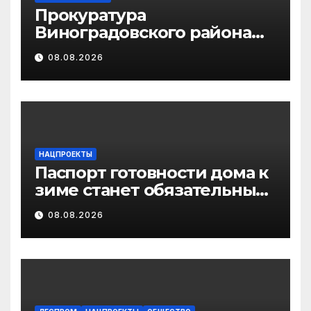
Прокуратура
Виноградовского района
информирует об
08.08.2026
изменениях
законодательства об
иммунопрофилактике
инфекционных болезней
НАЦПРОЕКТЫ
Паспорт готовности дома к
зиме станет обязательным
лицензионным
08.08.2026
требованием для
управляющих организаций
с 1 сентября 2026 года