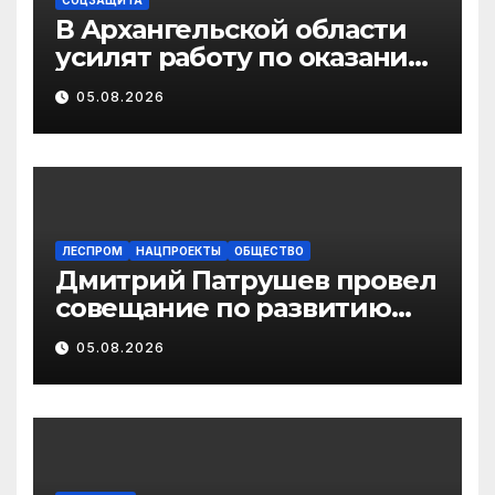
СОЦЗАЩИТА
В Архангельской области
усилят работу по оказанию
бесплатной юридической
05.08.2026
помощи ветеранам СВО и
их семьям
ЛЕСПРОМ
НАЦПРОЕКТЫ
ОБЩЕСТВО
Дмитрий Патрушев провел
совещание по развитию
экологического туризма на
05.08.2026
особо охраняемых
природных территориях