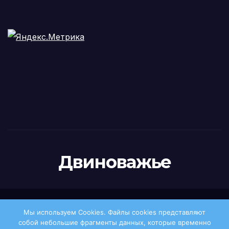
Двиноважье
Сайт работает на WordPress
|
Тема: Newsup, автор
Мы используем Cookies. Файлы сookies представляют
Themeansar
собой небольшие фрагменты данных, которые временно