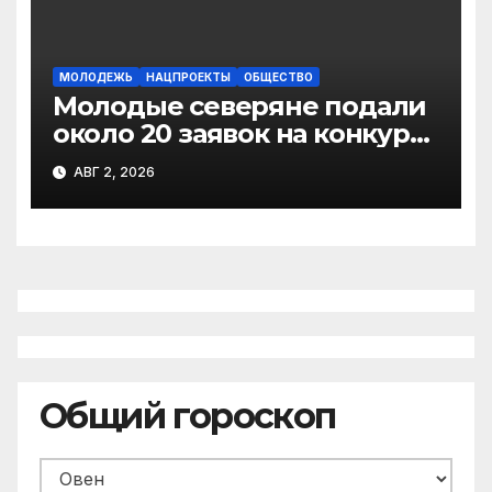
горизонты»
МОЛОДЕЖЬ
НАЦПРОЕКТЫ
ОБЩЕСТВО
Молодые северяне подали
около 20 заявок на конкурс
«Росмолодёжь.Гранты:
АВГ 2, 2026
Микрогранты»
Общий гороскоп