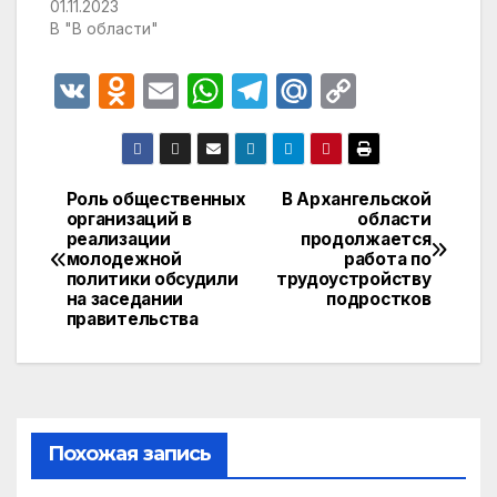
01.11.2023
В "В области"
V
O
E
W
T
M
C
K
d
m
h
el
ail
o
n
ail
at
e
.R
p
o
s
gr
u
y
Роль общественных
В Архангельской
Навигация
организаций в
области
kl
A
a
Li
реализации
продолжается
по
a
p
m
n
молодежной
работа по
политики обсудили
трудоустройству
записям
s
p
k
на заседании
подростков
правительства
s
ni
ki
Похожая запись