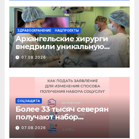
ЗДРАВООХРАНЕНИЕ
НАЦПРОЕКТЫ
Архангельские хирурги
внедрили уникальную
методику
07.08.2026
малотравматичного
лечения патологии
диафрагмы
СОЦЗАЩИТА
Более 33 тысяч северян
получают набор
социальных услуг в виде
07.08.2026
льгот