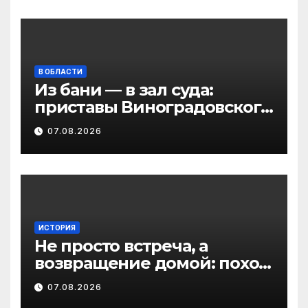
В ОБЛАСТИ
Из бани — в зал суда:
приставы Виноградовского
округа разыскали
07.08.2026
должника по алиментам
ИСТОРИЯ
Не просто встреча, а
возвращение домой: поход
на родину предков в
07.08.2026
Виноградовском округе