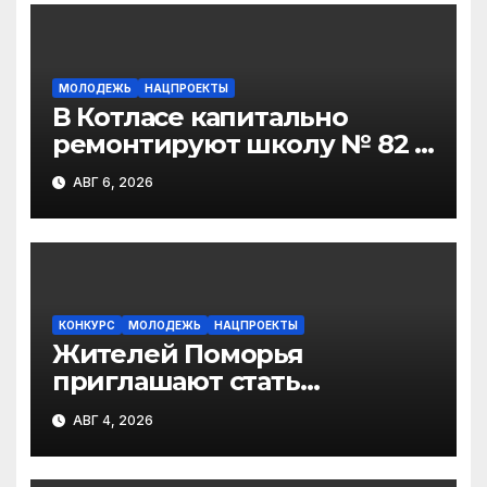
МОЛОДЕЖЬ
НАЦПРОЕКТЫ
В Котласе капитально
ремонтируют школу № 82 и
детсад «Золотая рыбка»
АВГ 6, 2026
КОНКУРС
МОЛОДЕЖЬ
НАЦПРОЕКТЫ
Жителей Поморья
приглашают стать
соискателями
АВГ 4, 2026
профориентационной
премии «Россия – мои