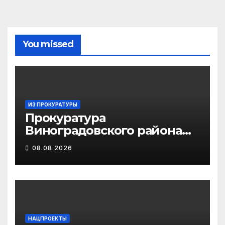
You missed
ИЗ ПРОКУРАТУРЫ
Прокуратура
Виноградовского района
информирует об
08.08.2026
изменениях
законодательства об
иммунопрофилактике
инфекционных болезней
НАЦПРОЕКТЫ