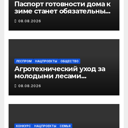
Паспорт готовности дома к
зиме станет обязательным
лицензионным
08.08.2026
требованием для
управляющих организаций
с 1 сентября 2026 года
ЛЕСПРОМ
НАЦПРОЕКТЫ
ОБЩЕСТВО
Агротехнический уход за
молодыми лесами
Поморья провели на
08.08.2026
площади более 18 тысяч
гектаров
КОНКУРС
НАЦПРОЕКТЫ
СЕМЬЯ