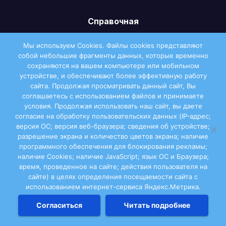
Справочная
Администрация МО «Виноградовский
Мы используем Cookies. Файлы сookies представляют
муниципальный район»
собой небольшие фрагменты данных, которые временно
сохраняются на вашем компьютере или мобильном
Администрация МО «Березниковское»
устройстве, и обеспечивают более эффективную работу
сайта. Продолжая просматривать данный сайт, Вы
соглашаетесь с использованием файлов и принимаете
Детские сады Виноградовского района
условия. Продолжая использовать наш сайт, вы даете
согласие на обработку пользовательских данных (IP-адрес;
Больницы и ФАПы
версия ОС; версия веб-браузера; сведения об устройстве;
разрешение экрана и количество цветов экрана; наличие
программного обеспечения для блокирования рекламы;
Почтовые индексы Виноградовского района»
наличие Cookies; наличие JavaScript; язык ОС и Браузера;
время, проведенное на сайте; действия пользователя на
Наши партнёры
сайте) в целях определения посещаемости сайта с
использованием интернет-сервиса Яндекс.Метрика.
Согласиться
Читать подробнее
Возрастное ограничение для посетителей сайта