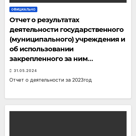
ОФИЦИАЛЬНО
Отчет о результатах
деятельности государственного
(муниципального) учреждения и
об использовании
закрепленного за ним
государственного
31.05.2024
(муниципального) имущества
Отчет о деятельности за 2023год
ГАУ АО ИД «Двиноважье»