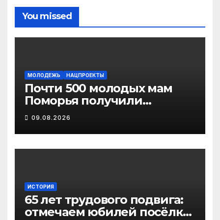
You missed
МОЛОДЕЖЬ
НАЦПРОЕКТЫ
Почти 500 молодых мам
Поморья получили
господдержку при
09.08.2026
рождении первого ребенка
ИСТОРИЯ
65 лет трудового подвига:
отмечаем юбилей посёлка