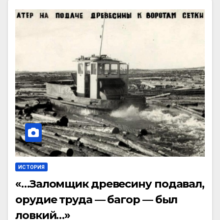
ИСТОРИЯ
«…Заломщик древесину подавал,
орудие труда — багор — был
ловкий…»