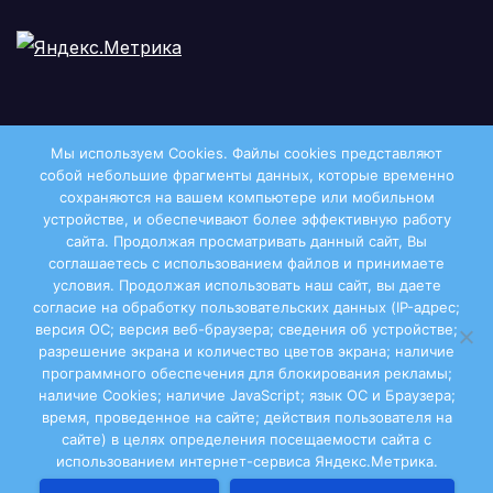
Мы используем Cookies. Файлы сookies представляют
собой небольшие фрагменты данных, которые временно
сохраняются на вашем компьютере или мобильном
устройстве, и обеспечивают более эффективную работу
сайта. Продолжая просматривать данный сайт, Вы
соглашаетесь с использованием файлов и принимаете
условия. Продолжая использовать наш сайт, вы даете
Двиноважье
согласие на обработку пользовательских данных (IP-адрес;
версия ОС; версия веб-браузера; сведения об устройстве;
разрешение экрана и количество цветов экрана; наличие
программного обеспечения для блокирования рекламы;
наличие Cookies; наличие JavaScript; язык ОС и Браузера;
Сайт работает на WordPress
|
Тема: Newsup, автор
время, проведенное на сайте; действия пользователя на
сайте) в целях определения посещаемости сайта с
Themeansar
использованием интернет-сервиса Яндекс.Метрика.