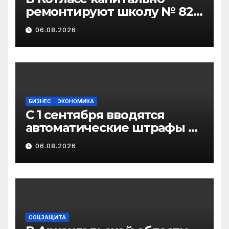
ремонтируют школу № 82
и детсад «Золотая рыбка»
06.08.2026
БИЗНЕС
ЭКОНОМИКА
С 1 сентября вводятся
автоматические штрафы за
нарушение правил
06.08.2026
маркировки в системе
«Честный знак»
СОЦЗАЩИТА