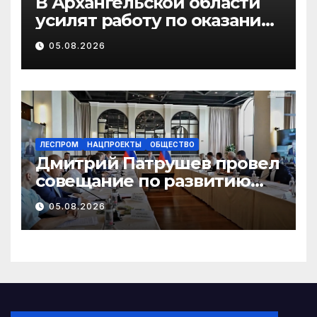
В Архангельской области
усилят работу по оказанию
бесплатной юридической
05.08.2026
помощи ветеранам СВО и
их семьям
ЛЕСПРОМ
НАЦПРОЕКТЫ
ОБЩЕСТВО
Дмитрий Патрушев провел
совещание по развитию
экологического туризма на
05.08.2026
особо охраняемых
природных территориях