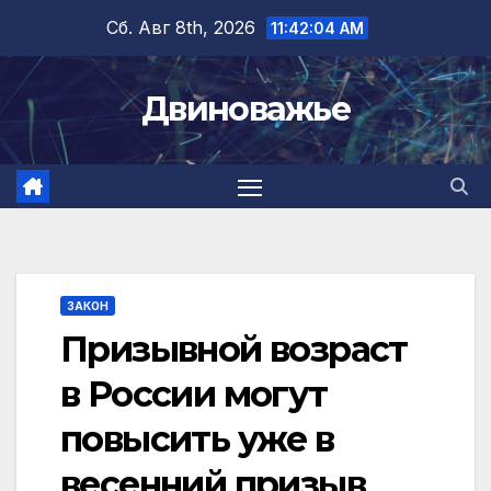
Перейти
Сб. Авг 8th, 2026
11:42:05 AM
к
содержимому
Двиноважье
ЗАКОН
Призывной возраст
в России могут
повысить уже в
весенний призыв