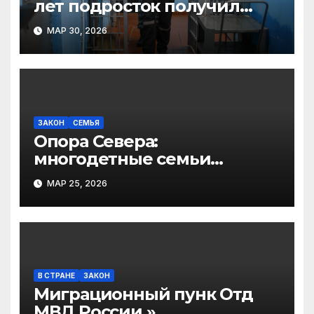
лет подросток получил
реальный тюремный срок
МАР 30, 2026
за совершение поджога по
наводке куратора
ЗАКОН
СЕМЬЯ
Опора Севера:
многодетные семьи
Виноградовского округа
МАР 25, 2026
отметили свой новый
праздник
В СТРАНЕ
ЗАКОН
Миграционный пунк Отд
МВД России »