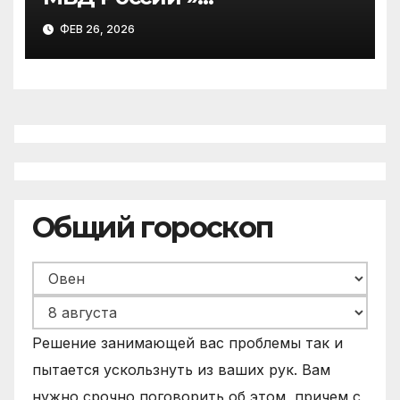
Виноградовское»
ФЕВ 26, 2026
информирует
Общий гороскоп
Решение занимающей вас проблемы так и
пытается ускользнуть из ваших рук. Вам
нужно срочно поговорить об этом, причем с