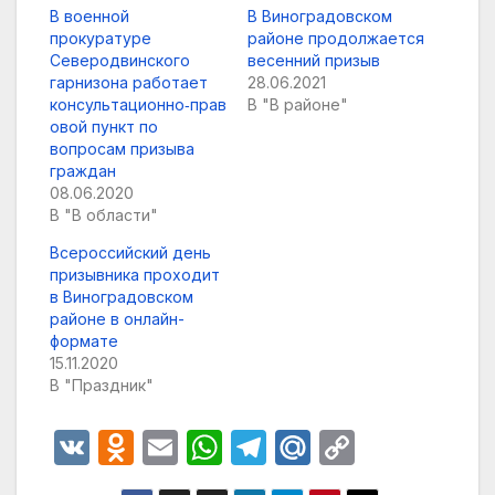
В военной
В Виноградовском
прокуратуре
районе продолжается
Северодвинского
весенний призыв
гарнизона работает
28.06.2021
консультационно‑прав
В "В районе"
овой пункт по
вопросам призыва
граждан
08.06.2020
В "В области"
Всероссийский день
призывника проходит
в Виноградовском
районе в онлайн-
формате
15.11.2020
В "Праздник"
V
O
E
W
T
M
C
K
d
m
h
el
ail
o