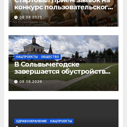
конкурс пользовательского
видео «Отец года – 2026»
08.08.2026
НАЦПРОЕКТЫ
ОБЩЕСТВО
В Сольвычегодске
завершается обустройство
волейбольной и
08.08.2026
баскетбольной площадок
ЗДРАВООХРАНЕНИЕ
НАЦПРОЕКТЫ