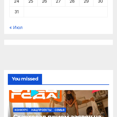
24
25
26
27
28
29
30
31
« Июл
You missed
КОНКУРС
НАЦПРОЕКТЫ
СЕМЬЯ
Стартовал прием заявок на