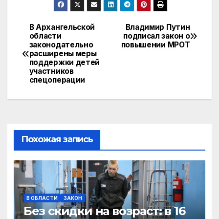
n
ail
at
e
.R
p
o
s
gr
u
y
В Архангельской
Владимир Путин
Навигация
области
подписал закон о
kl
A
a
Li
законодательно
повышении МРОТ
по
a
p
m
n
расширены меры
поддержки детей
записям
s
p
k
участников
спецоперации
s
ni
ki
Похожая запись
В ОБЛАСТИ
ЗАКОН
Без скидки на возраст: в 16