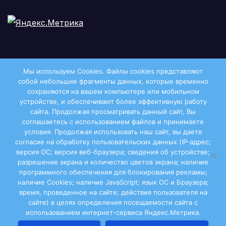
Мы используем Cookies. Файлы сookies представляют
собой небольшие фрагменты данных, которые временно
сохраняются на вашем компьютере или мобильном
устройстве, и обеспечивают более эффективную работу
сайта. Продолжая просматривать данный сайт, Вы
соглашаетесь с использованием файлов и принимаете
условия. Продолжая использовать наш сайт, вы даете
Двиноважье
согласие на обработку пользовательских данных (IP-адрес;
версия ОС; версия веб-браузера; сведения об устройстве;
разрешение экрана и количество цветов экрана; наличие
программного обеспечения для блокирования рекламы;
наличие Cookies; наличие JavaScript; язык ОС и Браузера;
Сайт работает на WordPress
|
Тема:
Newsup
, автор
время, проведенное на сайте; действия пользователя на
сайте) в целях определения посещаемости сайта с
Themeansar
использованием интернет-сервиса Яндекс.Метрика.