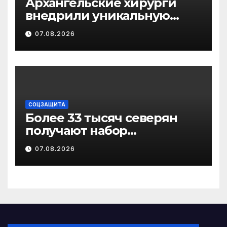
Архангельские хирурги
внедрили уникальную
методику
07.08.2026
малотравматичного
лечения патологии
диафрагмы
СОЦЗАЩИТА
Более 33 тысяч северян
получают набор
социальных услуг в виде
07.08.2026
льгот