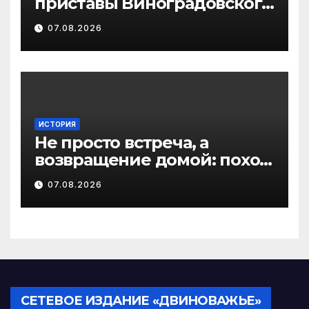
приставы Виноградовского
округа разыскали
07.08.2026
должника по алиментам
ИСТОРИЯ
Не просто встреча, а
возвращение домой: поход
на родину предков в
07.08.2026
Виноградовском округе
СЕТЕВОЕ ИЗДАНИЕ «ДВИНОВАЖЬЕ»