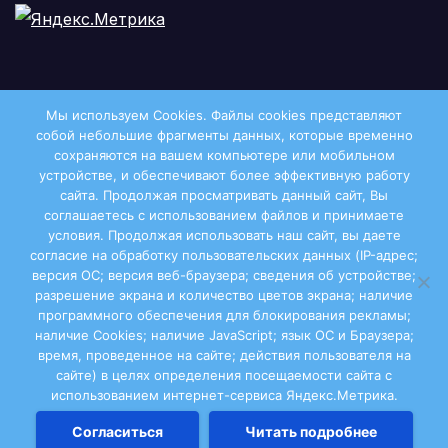
Мы используем Cookies. Файлы сookies представляют
собой небольшие фрагменты данных, которые временно
сохраняются на вашем компьютере или мобильном
устройстве, и обеспечивают более эффективную работу
сайта. Продолжая просматривать данный сайт, Вы
соглашаетесь с использованием файлов и принимаете
условия. Продолжая использовать наш сайт, вы даете
Двиноважье
согласие на обработку пользовательских данных (IP-адрес;
версия ОС; версия веб-браузера; сведения об устройстве;
разрешение экрана и количество цветов экрана; наличие
программного обеспечения для блокирования рекламы;
наличие Cookies; наличие JavaScript; язык ОС и Браузера;
Сайт работает на WordPress
|
Тема:
Newsup
, автор
время, проведенное на сайте; действия пользователя на
сайте) в целях определения посещаемости сайта с
Themeansar
использованием интернет-сервиса Яндекс.Метрика.
Кастом
Согласиться
Читать подробнее