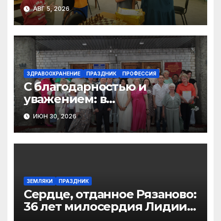
игры, турниры и идея
АВГ 5, 2026
нового клуба
ЗДРАВООХРАНЕНИЕ
ПРАЗДНИК
ПРОФЕССИЯ
С благодарностью и
уважением: в
Виноградовском округе
ИЮН 30, 2026
наградили лучших
работников
здравоохранения
ЗЕМЛЯКИ
ПРАЗДНИК
Сердце, отданное Рязаново:
36 лет милосердия Лидии
Николаевны Зайцевой в