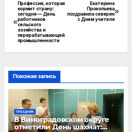
o
s
gr
u
y
Профессия, которая
Екатерина
Навигация
кормит страну:
Прокопьева
kl
A
a
Li
сегодня — День
поздравила северян
по
a
p
m
n
работников
с Днем учителя
сельского
записям
s
p
k
хозяйства и
перерабатывающей
s
промышленности
ni
ki
Похожая запись
ПРАЗДНИК
В Виноградовском округе
отметили День шахмат: