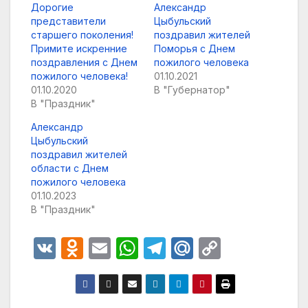
Дорогие
Александр
представители
Цыбульский
старшего поколения!
поздравил жителей
Примите искренние
Поморья с Днем
поздравления с Днем
пожилого человека
пожилого человека!
01.10.2021
01.10.2020
В "Губернатор"
В "Праздник"
Александр
Цыбульский
поздравил жителей
области с Днем
пожилого человека
01.10.2023
В "Праздник"
V
O
E
W
T
M
C
K
d
m
h
el
ail
o
n
ail
at
e
.R
p