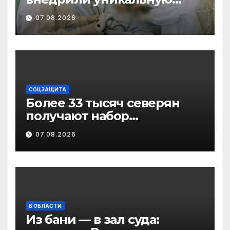
методику
07.08.2026
малотравматичного
лечения патологии
диафрагмы
СОЦЗАЩИТА
Более 33 тысяч северян
получают набор
социальных услуг в виде
07.08.2026
льгот
В ОБЛАСТИ
Из бани — в зал суда: