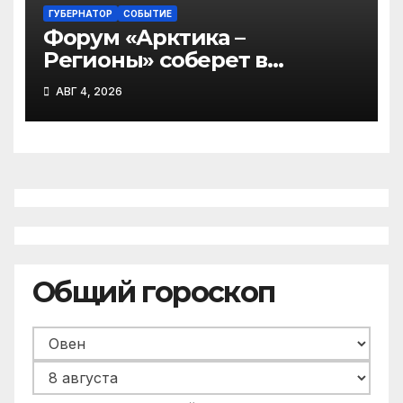
ГУБЕРНАТОР
СОБЫТИЕ
Форум «Арктика –
Регионы» соберет в
Архангельске участников
АВГ 4, 2026
из 45 регионов
Общий гороскоп