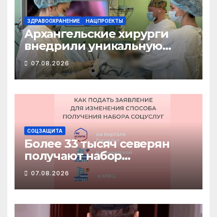
ЗДРАВООХРАНЕНИЕ
НАЦПРОЕКТЫ
Архангельские хирурги
внедрили уникальную
методику
07.08.2026
малотравматичного
лечения патологии
диафрагмы
СОЦЗАЩИТА
Более 33 тысяч северян
получают набор
социальных услуг в виде
07.08.2026
льгот