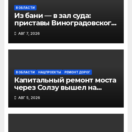
В ОБЛАСТИ
Из бани — в зал суда:
приставы Виноградовского
округа разыскали
АВГ 7, 2026
должника по алиментам
В ОБЛАСТИ
НАЦПРОЕКТЫ
РЕМОНТ ДОРОГ
Капитальный ремонт моста
через Солзу вышел на
финальный этап
АВГ 5, 2026