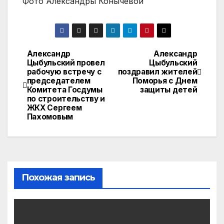
Фото Александры Конычевой
Александр
Александр
Навигация
Цыбульский провел
Цыбульский
рабочую встречу с
поздравил жителей
по
председателем
Поморья с Днем
Комитета Госдумы
защиты детей
записям
по строительству и
ЖКХ Сергеем
Пахомовым
Похожая запись