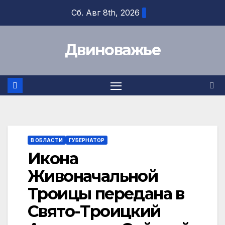
Перейти
Сб. Авг 8th, 2026
к
содержимому
Двиноважье
В ОБЛАСТИ
ГУБЕРНАТОР
Икона
Живоначальной
Троицы передана в
Свято-Троицкий