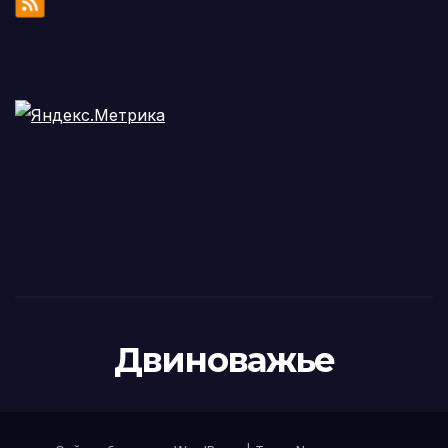
Двиноважье