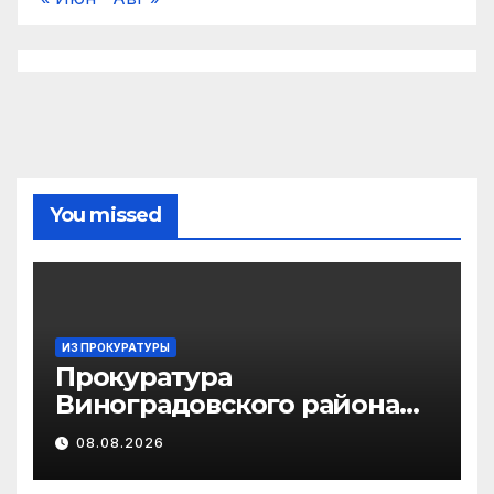
You missed
ИЗ ПРОКУРАТУРЫ
Прокуратура
Виноградовского района
информирует об
08.08.2026
изменениях
законодательства об