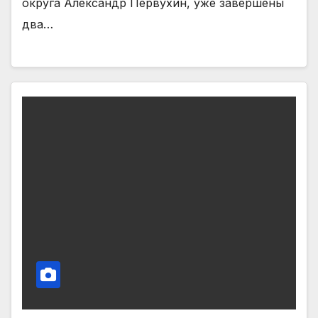
округа Александр Первухин, уже завершены
два…