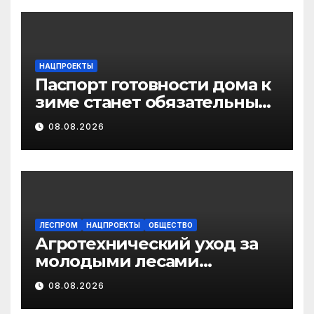
иммунопрофилактике
инфекционных болезней
НАЦПРОЕКТЫ
Паспорт готовности дома к
зиме станет обязательным
лицензионным
08.08.2026
требованием для
управляющих организаций
с 1 сентября 2026 года
ЛЕСПРОМ
НАЦПРОЕКТЫ
ОБЩЕСТВО
Агротехнический уход за
молодыми лесами
Поморья провели на
08.08.2026
площади более 18 тысяч
гектаров