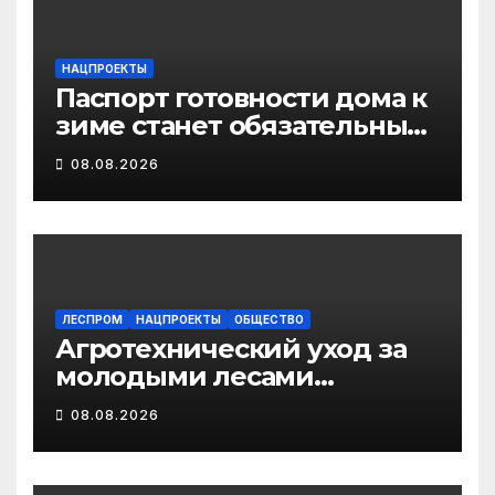
инфекционных болезней
НАЦПРОЕКТЫ
Паспорт готовности дома к
зиме станет обязательным
лицензионным
08.08.2026
требованием для
управляющих организаций
с 1 сентября 2026 года
ЛЕСПРОМ
НАЦПРОЕКТЫ
ОБЩЕСТВО
Агротехнический уход за
молодыми лесами
Поморья провели на
08.08.2026
площади более 18 тысяч
гектаров