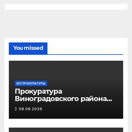
You missed
ИЗ ПРОКУРАТУРЫ
Прокуратура
Виноградовского района
информирует об
08.08.2026
изменениях
законодательства об
иммунопрофилактике