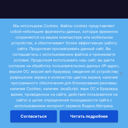
Справочная
Мы используем Cookies. Файлы сookies представляют
собой небольшие фрагменты данных, которые временно
Администрация МО «Виноградовский
сохраняются на вашем компьютере или мобильном
муниципальный район»
устройстве, и обеспечивают более эффективную работу
сайта. Продолжая просматривать данный сайт, Вы
соглашаетесь с использованием файлов и принимаете
Администрация МО «Березниковское»
условия. Продолжая использовать наш сайт, вы даете
согласие на обработку пользовательских данных (IP-адрес;
Детские сады Виноградовского района
версия ОС; версия веб-браузера; сведения об устройстве;
разрешение экрана и количество цветов экрана; наличие
программного обеспечения для блокирования рекламы;
Больницы и ФАПы
наличие Cookies; наличие JavaScript; язык ОС и Браузера;
время, проведенное на сайте; действия пользователя на
Почтовые индексы Виноградовского района»
сайте) в целях определения посещаемости сайта с
использованием интернет-сервиса Яндекс.Метрика.
Наши партнёры
Согласиться
Читать подробнее