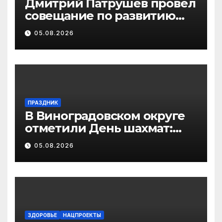
Дмитрий Патрушев провел
совещание по развитию
экологического туризма на
05.08.2026
особо охраняемых
природных территориях
ПРАЗДНИК
В Виноградовском округе
отметили День шахмат:
игры, турниры и идея
05.08.2026
нового клуба
ЗДОРОВЬЕ
НАЦПРОЕКТЫ