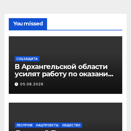
You missed
СОЦЗАЩИТА
В Архангельской области
усилят работу по оказанию
бесплатной юридической
05.08.2026
помощи ветеранам СВО и
их семьям
ЛЕСПРОМ
НАЦПРОЕКТЫ
ОБЩЕСТВО