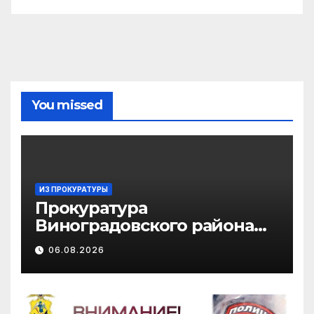
You missed
ИЗ ПРОКУРАТУРЫ
Прокуратура
Виноградовского района
информирует об
06.08.2026
изменениях
законодательства в сфере
государственной
поддержки