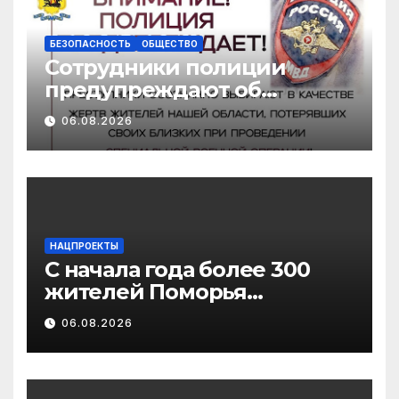
педагогических
работников
БЕЗОПАСНОСТЬ
ОБЩЕСТВО
Сотрудники полиции
предупреждают об
участившихся случаях
06.08.2026
мошенничества в
отношении родственников
участников СВО
НАЦПРОЕКТЫ
С начала года более 300
жителей Поморья
получили выплату на
06.08.2026
газификацию