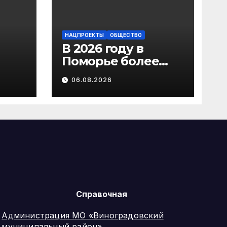
НАЦПРОЕКТЫ
ОБЩЕСТВО
В 2026 году в
Поморье более
рья
1000 пар
06.08.2026
лату
новобрачных
ию
получили
«Сертификат
молодоженов»
Справочная
Администрация МО «Виноградовский
муниципальный район»