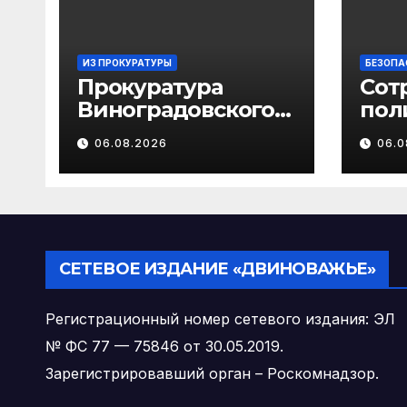
ИЗ ПРОКУРАТУРЫ
БЕЗОПА
Прокуратура
Сот
Виноградовского
пол
района
пре
06.08.2026
06.0
информирует об
об 
изменениях
слу
законодательства
мош
в сфере
отн
государственной
род
поддержки
уча
СЕТЕВОЕ ИЗДАНИЕ «ДВИНОВАЖЬЕ»
педагогических
работников
Регистрационный номер сетевого издания: ЭЛ
№ ФС 77 — 75846 от 30.05.2019.
Зарегистрировавший орган – Роскомнадзор.