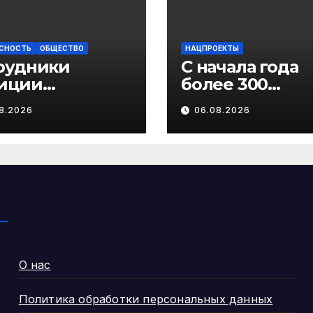
СНОСТЬ
ОБЩЕСТВО
НАЦПРОЕКТЫ
рудники
С начала года
иции
более 300
дупреждают
жителей Помо
8.2026
06.08.2026
участившихся
получили вып
чаях
на газификац
енничества в
ошении
ственников
стников СВО
О нас
Политика обработки персональных данных