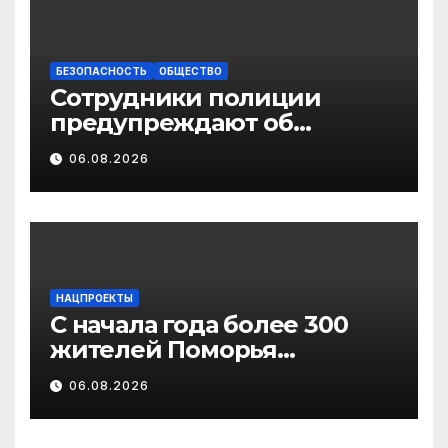
БЕЗОПАСНОСТЬ
ОБЩЕСТВО
Сотрудники полиции
предупреждают об
участившихся случаях
06.08.2026
мошенничества в
отношении родственников
участников СВО
НАЦПРОЕКТЫ
С начала года более 300
жителей Поморья
получили выплату на
06.08.2026
газификацию