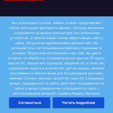
Мы используем Cookies. Файлы сookies представляют
собой небольшие фрагменты данных, которые временно
сохраняются на вашем компьютере или мобильном
устройстве, и обеспечивают более эффективную работу
Справочная
сайта. Продолжая просматривать данный сайт, Вы
соглашаетесь с использованием файлов и принимаете
Администрация МО «Виноградовский
условия. Продолжая использовать наш сайт, вы даете
муниципальный район»
согласие на обработку пользовательских данных (IP-адрес;
версия ОС; версия веб-браузера; сведения об устройстве;
разрешение экрана и количество цветов экрана; наличие
Администрация МО «Березниковское»
программного обеспечения для блокирования рекламы;
наличие Cookies; наличие JavaScript; язык ОС и Браузера;
Детские сады Виноградовского района
время, проведенное на сайте; действия пользователя на
сайте) в целях определения посещаемости сайта с
использованием интернет-сервиса Яндекс.Метрика.
Больницы и ФАПы
Согласиться
Читать подробнее
Почтовые индексы Виноградовского района»