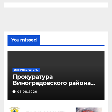
You missed
ИЗ ПРОКУРАТУРЫ
Прокуратура
Виноградовского района
информирует об
06.08.2026
изменениях
законодательства в сфере
государственной