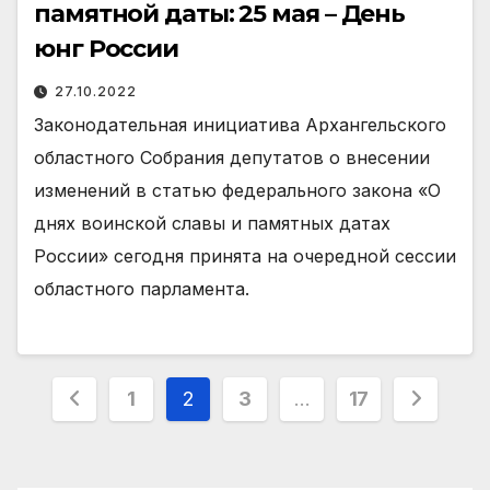
памятной даты: 25 мая – День
юнг России
27.10.2022
Законодательная инициатива Архангельского
областного Собрания депутатов о внесении
изменений в статью федерального закона «О
днях воинской славы и памятных датах
России» сегодня принята на очередной сессии
областного парламента.
Пагинация
1
2
3
…
17
записей