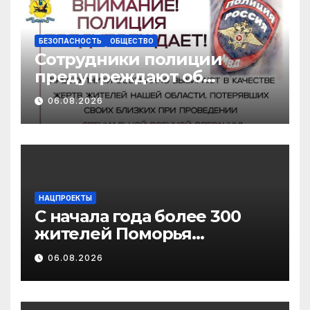
поддержки
педагогических
работников
БЕЗОПАСНОСТЬ
ОБЩЕСТВО
Сотрудники полиции
предупреждают об
участившихся случаях
06.08.2026
мошенничества в
отношении родственников
участников СВО
НАЦПРОЕКТЫ
С начала года более 300
жителей Поморья
получили выплату на
06.08.2026
газификацию