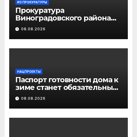
ИЗ ПРОКУРАТУРЫ
Прокуратура
Виноградовского района
информирует об
08.08.2026
изменениях
законодательства об
иммунопрофилактике
инфекционных болезней
НАЦПРОЕКТЫ
Паспорт готовности дома к
зиме станет обязательным
лицензионным
08.08.2026
требованием для
управляющих организаций
с 1 сентября 2026 года