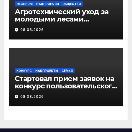
ЛЕСПРОМ
НАЦПРОЕКТЫ
ОБЩЕСТВО
Агротехнический уход за
молодыми лесами
Поморья провели на
08.08.2026
площади более 18 тысяч
гектаров
КОНКУРС
НАЦПРОЕКТЫ
СЕМЬЯ
Стартовал прием заявок на
конкурс пользовательского
видео «Отец года – 2026»
08.08.2026