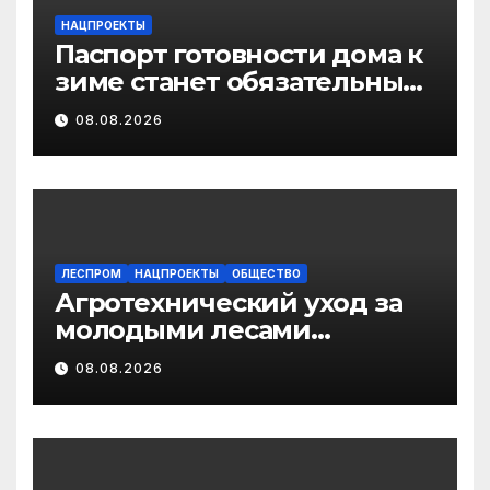
НАЦПРОЕКТЫ
Паспорт готовности дома к
зиме станет обязательным
лицензионным
08.08.2026
требованием для
управляющих организаций
с 1 сентября 2026 года
ЛЕСПРОМ
НАЦПРОЕКТЫ
ОБЩЕСТВО
Агротехнический уход за
молодыми лесами
Поморья провели на
08.08.2026
площади более 18 тысяч
гектаров