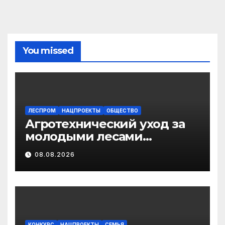
You missed
ЛЕСПРОМ
НАЦПРОЕКТЫ
ОБЩЕСТВО
Агротехнический уход за
молодыми лесами
Поморья провели на
08.08.2026
площади более 18 тысяч
гектаров
КОНКУРС
НАЦПРОЕКТЫ
СЕМЬЯ