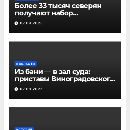
Более 33 тысяч северян
получают набор
социальных услуг в виде
07.08.2026
льгот
В ОБЛАСТИ
Из бани — в зал суда:
приставы Виноградовского
округа разыскали
07.08.2026
должника по алиментам
ИСТОРИЯ