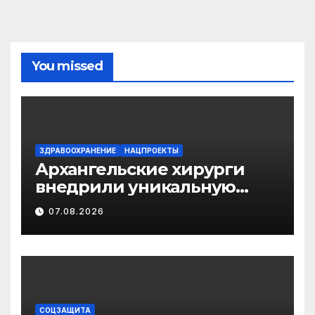
You missed
ЗДРАВООХРАНЕНИЕ
НАЦПРОЕКТЫ
Архангельские хирурги
внедрили уникальную
методику
07.08.2026
малотравматичного
лечения патологии
диафрагмы
СОЦЗАЩИТА