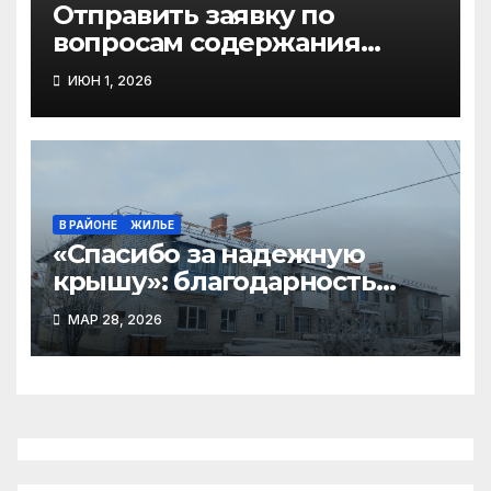
Отправить заявку по
вопросам содержания
придомовой территории
ИЮН 1, 2026
можно через мобильное
приложение «Госуслуги
Дом»
В РАЙОНЕ
ЖИЛЬЕ
«Спасибо за надежную
крышу»: благодарность
жильцов и планы по
МАР 28, 2026
капремонту в
Виноградовском округе