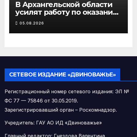
В Архангельской области
усилят работу по оказанию
бесплатной юридической
05.08.2026
помощи ветеранам СВО и
их семьям
СЕТЕВОЕ ИЗДАНИЕ «ДВИНОВАЖЬЕ»
Регистрационный номер сетевого издания: ЭЛ №
ФС 77 — 75846 от 30.05.2019.
Зарегистрировавший орган – Роскомнадзор.
Учредитель: ГАУ АО ИД «Двиноважье»
Главный редактор: Гнездова Валентина