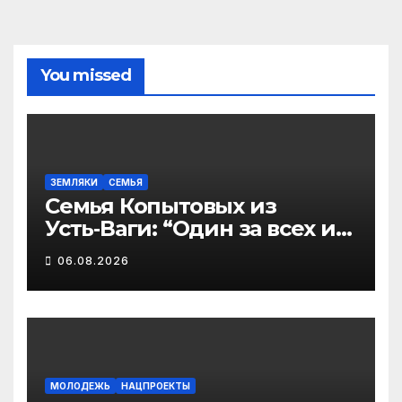
You missed
ЗЕМЛЯКИ
СЕМЬЯ
Семья Копытовых из
Усть‑Ваги: “Один за всех и
все за одного” — пример
06.08.2026
для всего Виноградовского
округа
МОЛОДЕЖЬ
НАЦПРОЕКТЫ