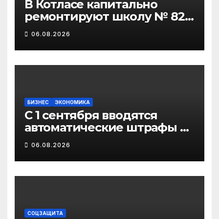
В Котласе капитально
ремонтируют школу № 82
и детсад «Золотая рыбка»
06.08.2026
БИЗНЕС
ЭКОНОМИКА
С 1 сентября вводятся
автоматические штрафы за
нарушение правил
06.08.2026
маркировки в системе
«Честный знак»
СОЦЗАЩИТА