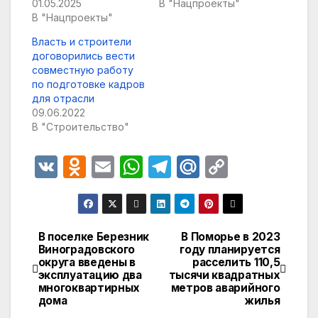
01.05.2025
В "Нацпроекты"
В "Нацпроекты"
Власть и строители
договорились вести
совместную работу
по подготовке кадров
для отрасли
09.06.2022
В "Строительство"
V
O
E
W
T
M
C
K
d
m
h
el
ail
o
n
ail
at
e
.R
p
o
s
gr
u
y
В поселке Березник
В Поморье в 2023
Навигация
Виноградовского
году планируется
kl
A
a
Li
округа введены в
расселить 110,5
по
a
p
m
n
эксплуатацию два
тысячи квадратных
многоквартирных
метров аварийного
записям
s
p
k
дома
жилья