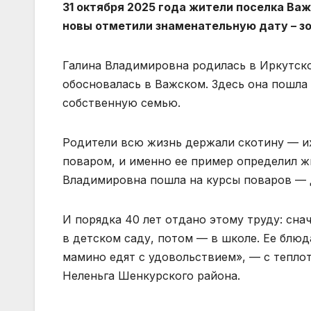
31 октября 2025 года жители поселка Ва
новы отметили знамена­тельную дату – з
Галина Владимировна ро­дилась в Иркутско
обосновалась в Важском. Здесь она пошла 
собственную семью.
Родители всю жизнь держа­ли скотину — их
поваром, и именно ее пример определил ж
Владимировна пошла на курсы поваров — д
И порядка 40 лет отдано этому труду: снач
в дет­ском саду, потом — в школе. Ее блю
мамино едят с удовольстви­ем», — с тепл
Неленьга Шенкурского района.