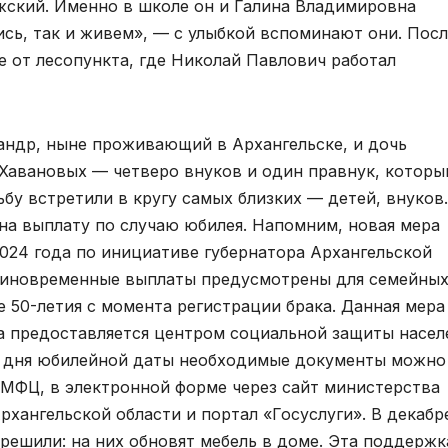
ажский. Именно в школе он и Галина Владимировна
ись, так и живем», — с улыбкой вспоминают они. Пос
 от лесопункта, где Николай Павлович работал
сандр, ныне проживающий в Архангельске, и дочь
 Хавановых — четверо внуков и один правнук, котор
бу встретили в кругу самых близких — детей, внуков.
 на выплату по случаю юбилея. Напомним, новая мера
2024 года по инициативе губернатора Архангельской
единовременные выплаты предусмотрены для семейных
 50-летия с момента регистрации брака. Данная мера
а предоставляется центром социальной защиты насел
со дня юбилейной даты необходимые документы можно
з МФЦ, в электронной форме через сайт министерства
рхангельской области и портал «Госуслуги». В декабр
 решили: на них обновят мебель в доме. Эта поддержк