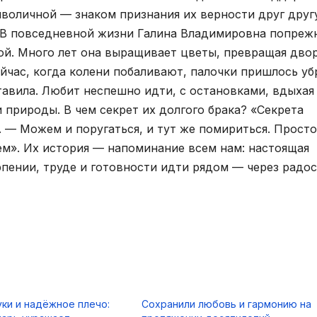
имволичной — знаком признания их верности друг друг
. В повседневной жизни Галина Владимировна попреж
той. Много лет она выращивает цветы, превращая дво
ейчас, когда колени побаливают, палочки пришлось уб
тавила. Любит неспешно идти, с остановками, вдыхая
 природы. В чем секрет их долгого брака? «Секрета
. — Можем и поругаться, и тут же помириться. Просто
м». Их история — напоминание всем нам: настоящая
ерпении, труде и готовности идти рядом — через радос
ки и надёжное плечо:
Сохранили любовь и гармонию на