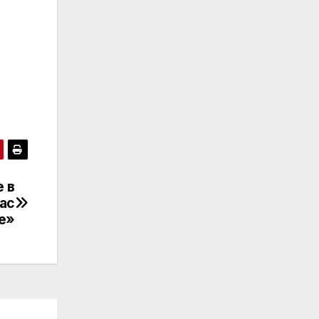
 в
ас
е»