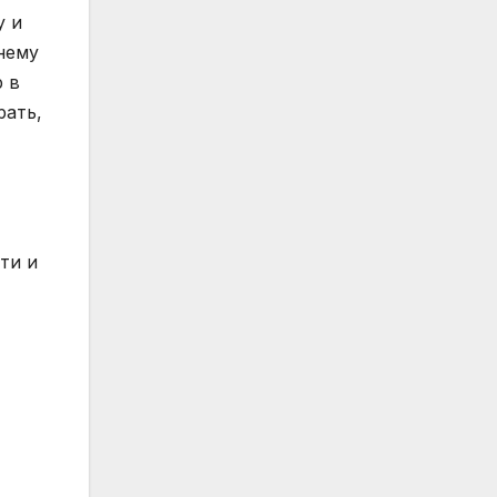
у и
нему
р в
рать,
ти и