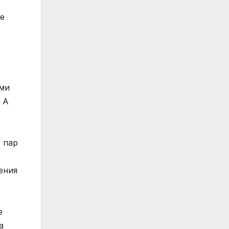
ле
ыми
 А
 пар
ения
е
а