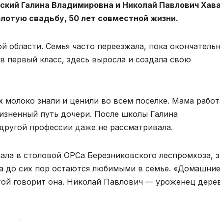
жский Галина Владимировна и Николай Павлович Хава
олотую свадьбу, 50 лет совместной жизни.
й области. Семья часто переезжала, пока окончательн
в первый класс, здесь выросла и создала свою
 молоко знали и ценили во всем поселке. Мама работ
изнен­ный путь дочери. После школы Галина
ругой профессии даже не рассма­тривала.
ала в сто­ловой ОРСа Березниковско­го леспромхоза, 
да до сих пор остаются лю­бимыми в семье. «Домашние
отой говорит она. Николай Павлович — уроженец дере