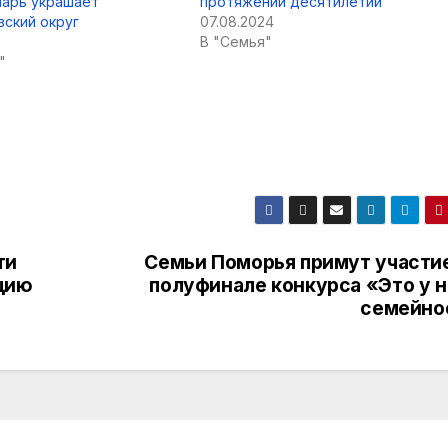
нарь украшает
протяжении десятилетий
ский округ
07.08.2024
В "Семья"
"
ти
Семьи Поморья примут участие
цию
полуфинале конкурса «Это у н
семейно