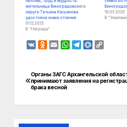
любовь, труд и мудрость:
семья Бот
жительница Виноградовского
Виноградов
округа Татьяна Касьянова
19.03.2026
удостоена знака отличия
В "Земляки
01.12.2025
В "Награда"
V
O
E
W
T
M
C
K
d
m
h
el
ail
o
n
ail
at
e
.R
p
o
s
gr
u
y
Органы ЗАГС Архангельской облас
Навигация
kl
A
a
Li
принимают заявления на регистра
по
брака весной
a
p
m
n
s
p
k
записям
s
ni
ki