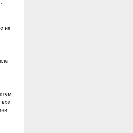
­
о не
ала
затем
 все
вни