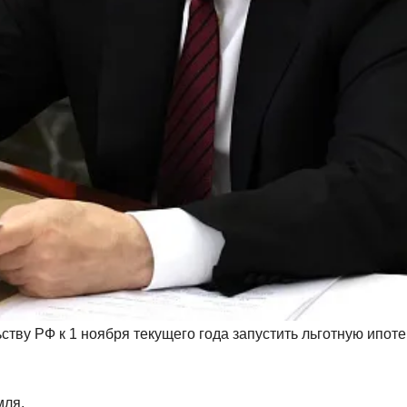
тву РФ к 1 ноября текущего года запустить льготную ипот
ля.