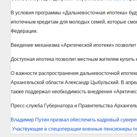
В условия программы «Дальневосточная ипотека» буд
ипотечным кредитам для молодых семей, которые смог
Федерации.
Введение механизма «Арктической ипотеки» позволит п
Доступная ипотека позволит местным жителям купить 
О важности распространения дальневосточной ипотеки 
Архангельской области Александр Цыбульский. В апре
также поддержал необходимость внедрения «Арктичес
В
СТРАНЕ
В
В
СТРАНЕ
СТРАНЕ
ВЫБОРЫ
Пресс-служба Губернатора и Правительства Архангель
П
П
В
р
р
л
Навигация
Владимир Путин призвал обеспечить кадровый сувере
е
е
а
по
Участвующие в спецоперации военные пенсионеры п
И
М
М
з
з
д