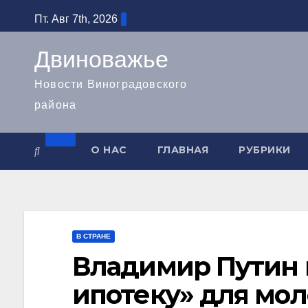
Перейти
Пт. Авг 7th, 2026
к
содержимому
Двиноважье
Новости Виноградовского
района
О НАС
ГЛАВНАЯ
РУБРИКИ
В СТРАНЕ
Владимир Путин 
ипотеку» для мол