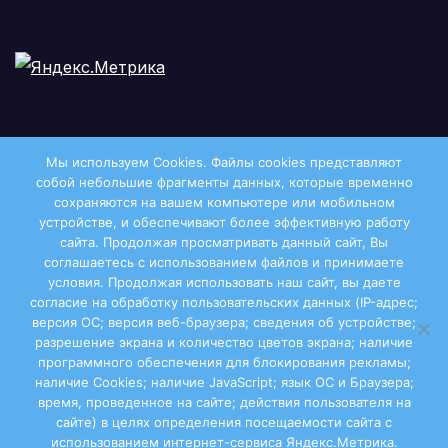
Мы используем Cookies. Файлы сookies представляют
собой небольшие фрагменты данных, которые временно
сохраняются на вашем компьютере или мобильном
устройстве, и обеспечивают более эффективную работу
сайта. Продолжая просматривать данный сайт, Вы
соглашаетесь с использованием файлов и принимаете
условия. Продолжая использовать наш сайт, вы даете
Двиноважье
согласие на обработку пользовательских данных (IP-адрес;
версия ОС; версия веб-браузера; сведения об устройстве;
разрешение экрана и количество цветов экрана; наличие
программного обеспечения для блокирования рекламы;
наличие Cookies; наличие JavaScript; язык ОС и Браузера;
Сайт работает на WordPress
|
Тема:
Newsup
, автор
время, проведенное на сайте; действия пользователя на
сайте) в целях определения посещаемости сайта с
Themeansar
использованием интернет-сервиса Яндекс.Метрика.