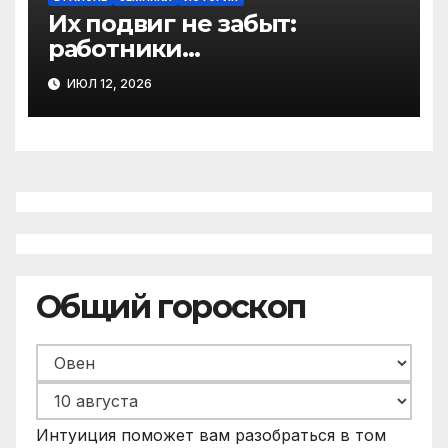
Их подвиг не забыт:
работники
Березниковского
ИЮЛ 12, 2026
техникума — участники
Великой Отечественной
войны
Общий гороскоп
Интуиция поможет вам разобраться в том