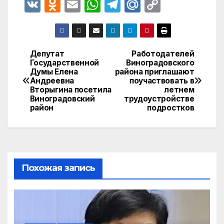
V
O
E
W
T
M
C
K
d
m
h
el
ail
o
n
ail
at
e
.R
p
o
s
gr
u
y
Депутат
Работодателей
Навигация
Государственной
Виноградовского
kl
A
a
Li
Думы Елена
района приглашают
по
a
p
m
n
Андреевна
поучаствовать в
Вторыгина посетила
летнем
записям
s
p
k
Виноградовский
трудоустройстве
район
подростков
s
ni
ki
Похожая запись