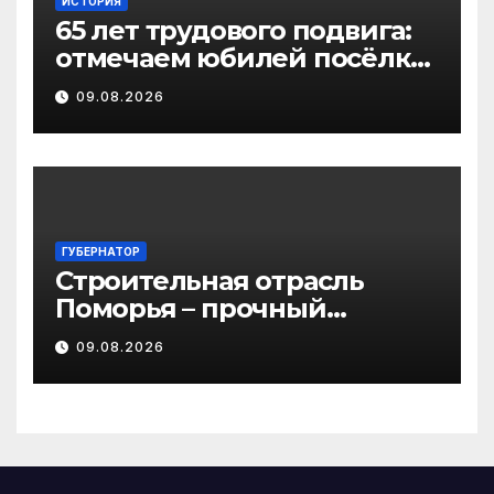
ИСТОРИЯ
65 лет трудового подвига:
отмечаем юбилей посёлка
Важский в Виноградовском
09.08.2026
округе
ГУБЕРНАТОР
Строительная отрасль
Поморья – прочный
фундамент развития
09.08.2026
региона