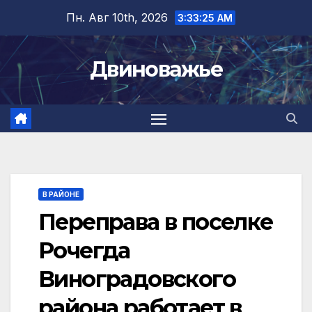
Перейти
Пн. Авг 10th, 2026
3:33:25 AM
к
содержимому
Двиноважье
В РАЙОНЕ
Переправа в поселке
Рочегда
Виноградовского
района работает в