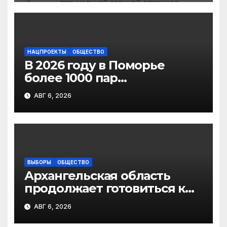
отношении родственников
участников СВО
НАЦПРОЕКТЫ
ОБЩЕСТВО
В 2026 году в Поморье
более 1000 пар
новобрачных получили
АВГ 6, 2026
«Сертификат
молодоженов»
ВЫБОРЫ
ОБЩЕСТВО
Архангельская область
продолжает готовиться к
выборам в
АВГ 6, 2026
Государственную Думу РФ