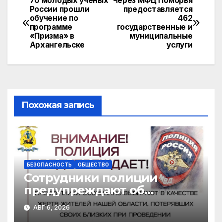
70 молодых ученых
Через МФЦ Поморья
Навигация
России прошли
предоставляется
kl
A
a
Li
обучение по
462
по
a
p
m
n
программе
государственные и
«Призма» в
муниципальные
записям
s
p
k
Архангельске
услуги
s
ni
ki
Похожая запись
БЕЗОПАСНОСТЬ
ОБЩЕСТВО
Сотрудники полиции
предупреждают об
участившихся случаях
АВГ 6, 2026
мошенничества в