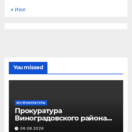
« Июл
You missed
ИЗ ПРОКУРАТУРЫ
Прокуратура
Виноградовского района
информирует об
06.08.2026