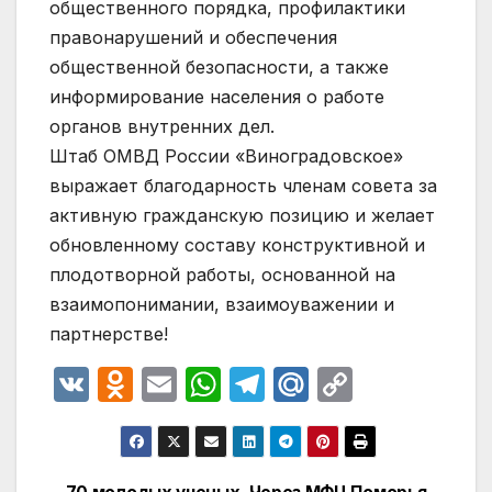
общественного порядка, профилактики
правонарушений и обеспечения
общественной безопасности, а также
информирование населения о работе
органов внутренних дел.
Штаб ОМВД России «Виноградовское»
выражает благодарность членам совета за
активную гражданскую позицию и желает
обновленному составу конструктивной и
плодотворной работы, основанной на
взаимопонимании, взаимоуважении и
партнерстве!
V
O
E
W
T
M
C
K
d
m
h
el
ail
o
n
ail
at
e
.R
p
o
s
gr
u
y