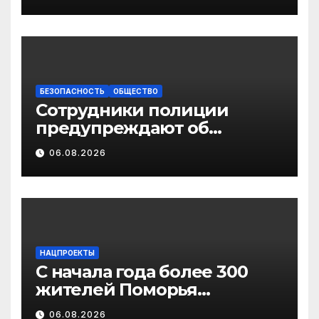
изменениях
законодательства в сфере
государственной
поддержки
педагогических
работников
БЕЗОПАСНОСТЬ
ОБЩЕСТВО
Сотрудники полиции
предупреждают об
участившихся случаях
06.08.2026
мошенничества в
отношении родственников
участников СВО
НАЦПРОЕКТЫ
С начала года более 300
жителей Поморья
получили выплату на
06.08.2026