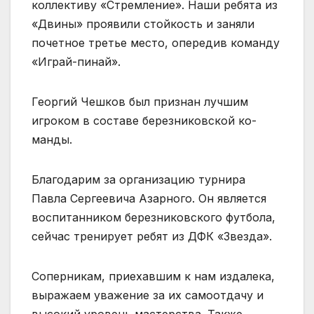
кол­лективу «Стремление». Наши ребята из
«Двины» проявили стойкость и заняли
почетное третье место, опередив ко­манду
«Играй-пинай».
Георгий Чешков был при­знан лучшим
игроком в со­ставе березниковской ко­
манды.
Благодарим за организа­цию турнира
Павла Сергее­вича Азарного. Он является
воспитанником березни­ковского футбола,
сейчас тренирует ребят из ДФК «Звезда».
Соперникам, приехав­шим к нам издалека,
выра­жаем уважение за их само­отдачу и