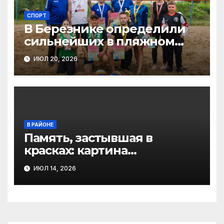
СПОРТ
В Березнике определили
сильнейших в пляжном
волейболе
ИЮЛ 20, 2026
В РАЙОНЕ
Память, застывшая в
красках: картина
Александра Назарова о
ИЮЛ 14, 2026
фронтовиках Шидрово
(Виноградовский округ)