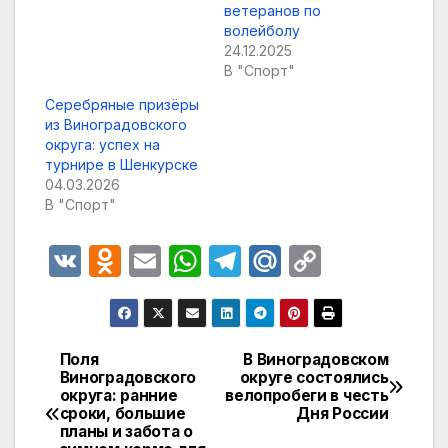
ветеранов по
волейболу
24.12.2025
В "Спорт"
Серебряные призёры
из Виноградовского
округа: успех на
турнире в Шенкурске
04.03.2026
В "Спорт"
V
O
E
W
T
M
C
K
d
m
h
el
ail
o
n
ail
at
e
.R
p
o
s
gr
u
y
Поля
В Виноградовском
Навигация
Виноградовского
округе состоялись
kl
A
a
Li
округа: ранние
велопробеги в честь
по
a
p
m
n
сроки, большие
Дня России
планы и забота о