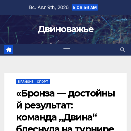
Перейти
Вс. Авг 9th, 2026
5:06:57 AM
к
содержимому
Двиноважье
В РАЙОНЕ
СПОРТ
«Бронза — достойны
й результат:
команда „Двина“
блеснула на турнире