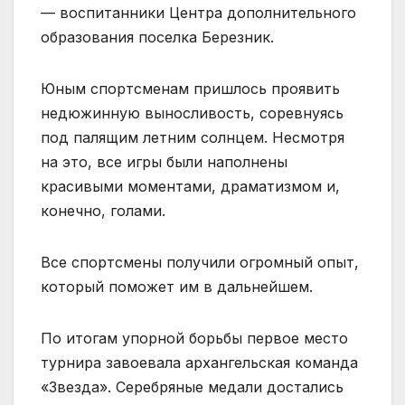
— воспитанники Центра до­полнительного
образования поселка Березник.
Юным спортсменам при­шлось проявить
недюжин­ную выносливость, сорев­нуясь
под палящим летним солнцем. Несмотря
на это, все игры были наполне­ны
красивыми моментами, драматизмом и,
конечно, голами.
Все спортсмены получи­ли огромный опыт,
который поможет им в дальнейшем.
По итогам упорной борьбы первое место
турни­ра завоевала архангельская команда
«Звезда». Серебря­ные медали достались