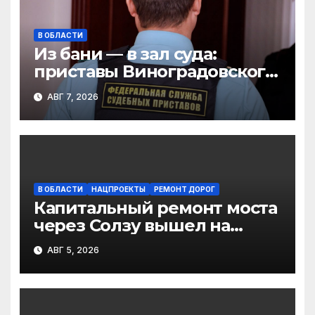
В ОБЛАСТИ
Из бани — в зал суда:
приставы Виноградовского
округа разыскали
АВГ 7, 2026
должника по алиментам
В ОБЛАСТИ
НАЦПРОЕКТЫ
РЕМОНТ ДОРОГ
Капитальный ремонт моста
через Солзу вышел на
финальный этап
АВГ 5, 2026