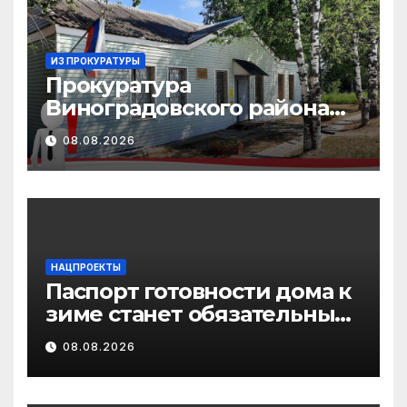
ИЗ ПРОКУРАТУРЫ
Прокуратура
Виноградовского района
информирует об
08.08.2026
изменениях
законодательства об
иммунопрофилактике
инфекционных болезней
НАЦПРОЕКТЫ
Паспорт готовности дома к
зиме станет обязательным
лицензионным
08.08.2026
требованием для
управляющих организаций
с 1 сентября 2026 года