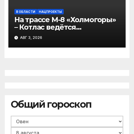
В ОБЛАСТИ
НАЦПРОЕКТЫ
На трассе М-8 «Холмогоры»
– Котлас ведётся
фрезерование дорожного
АВГ 3, 2026
покрытия
Общий гороскоп