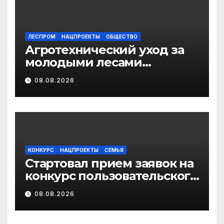
ЛЕСПРОМ
НАЦПРОЕКТЫ
ОБЩЕСТВО
Агротехнический уход за
молодыми лесами
Поморья провели на
08.08.2026
площади более 18 тысяч
гектаров
КОНКУРС
НАЦПРОЕКТЫ
СЕМЬЯ
Стартовал прием заявок на
конкурс пользовательского
видео «Отец года – 2026»
08.08.2026