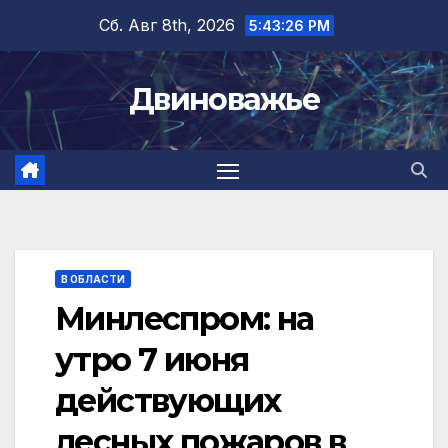
Перейти
Сб. Авг 8th, 2026
5:43:27 PM
к
содержимому
Двиноважье
В ОБЛАСТИ
Минлеспром: на
утро 7 июня
действующих
лесных пожаров в