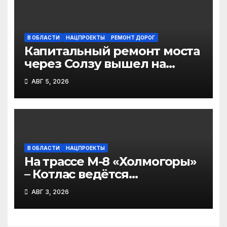
В ОБЛАСТИ
НАЦПРОЕКТЫ
РЕМОНТ ДОРОГ
Капитальный ремонт моста
через Солзу вышел на
финальный этап
АВГ 5, 2026
В ОБЛАСТИ
НАЦПРОЕКТЫ
На трассе М-8 «Холмогоры»
– Котлас ведётся
фрезерование дорожного
АВГ 3, 2026
покрытия