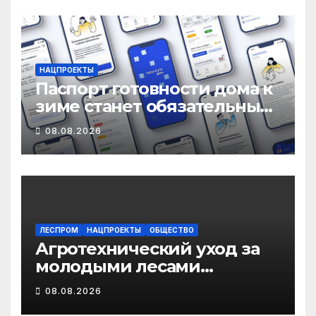
иммунопрофилактике
инфекционных болезней
НАЦПРОЕКТЫ
Паспорт готовности дома к
зиме станет обязательным
лицензионным
08.08.2026
требованием для
управляющих организаций
с 1 сентября 2026 года
ЛЕСПРОМ
НАЦПРОЕКТЫ
ОБЩЕСТВО
Агротехнический уход за
молодыми лесами
Поморья провели на
08.08.2026
площади более 18 тысяч