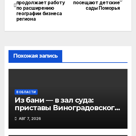
продолжает работу
посещают детские
по
по расширению
сады Поморья
географии бизнеса
записям
региона
Похожая запись
В ОБЛАСТИ
Из бани — в зал суда:
приставы Виноградовского
округа разыскали
АВГ 7, 2026
должника по алиментам