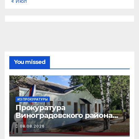
« Июл
You missed
ИЗ ПРОКУРАТУРЫ
Прокуратура
Виноградовского района
информирует об
08.08.2026
изменениях
законодательства об