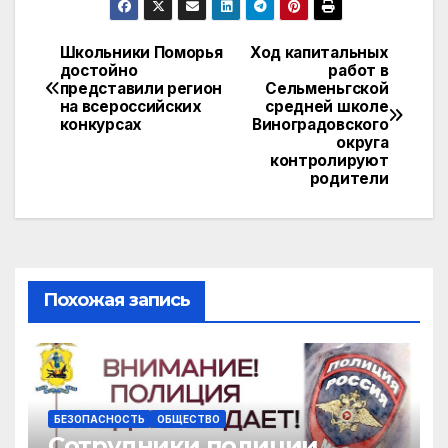
n
ail
at
e
.R
p
o
s
gr
u
y
Школьники Поморья
Ход капитальных
Навигация
достойно
работ в
kl
A
a
Li
представили регион
Сельменьгской
по
a
p
m
n
на всероссийских
средней школе
конкурсах
Виноградовского
записям
s
p
k
округа
контролируют
s
родители
ni
ki
Похожая запись
БЕЗОПАСНОСТЬ
ОБЩЕСТВО
Сотрудники полиции