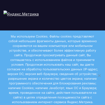
Мы используем Cookies. Файлы сookies представляют
собой небольшие фрагменты данных, которые временно
сохраняются на вашем компьютере или мобильном
устройстве, и обеспечивают более эффективную работу
сайта. Продолжая просматривать данный сайт, Вы
соглашаетесь с использованием файлов и принимаете
условия. Продолжая использовать наш сайт, вы даете
Двиноважье
согласие на обработку пользовательских данных (IP-адрес;
версия ОС; версия веб-браузера; сведения об устройстве;
разрешение экрана и количество цветов экрана; наличие
программного обеспечения для блокирования рекламы;
наличие Cookies; наличие JavaScript; язык ОС и Браузера;
Сайт работает на WordPress
|
Тема: Newsup, автор
время, проведенное на сайте; действия пользователя на
сайте) в целях определения посещаемости сайта с
Themeansar
использованием интернет-сервиса Яндекс.Метрика.