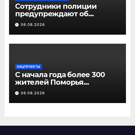
Сотрудники полиции
предупреждают об
участившихся случаях
06.08.2026
мошенничества в
отношении родственников
участников СВО
НАЦПРОЕКТЫ
С начала года более 300
жителей Поморья
получили выплату на
06.08.2026
газификацию