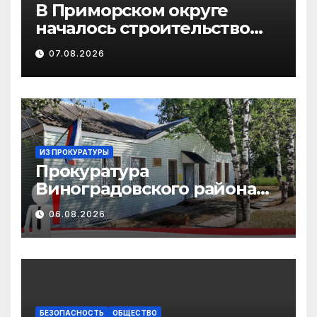
В Приморском округе
началось строительство
распределительного
07.08.2026
газопровода для
подключения к сетям
домов в деревне Новое
Лукино
ИЗ ПРОКУРАТУРЫ
Прокуратура
Виноградовского района
информирует об
06.08.2026
изменениях
законодательства в сфере
государственной
поддержки
педагогических
работников
БЕЗОПАСНОСТЬ
ОБЩЕСТВО