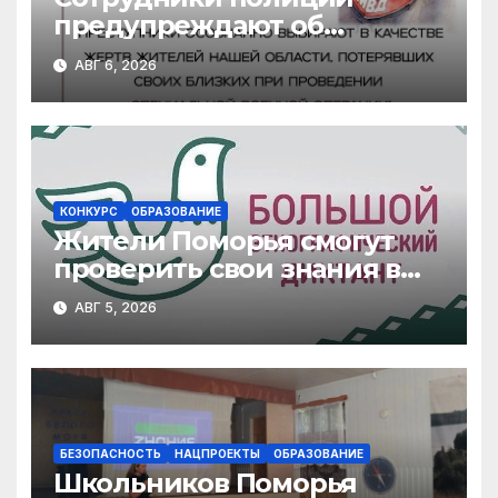
предупреждают об
участившихся случаях
АВГ 6, 2026
мошенничества в
отношении родственников
участников СВО
КОНКУРС
ОБРАЗОВАНИЕ
Жители Поморья смогут
проверить свои знания в
Большом этнографическом
АВГ 5, 2026
диктанте
БЕЗОПАСНОСТЬ
НАЦПРОЕКТЫ
ОБРАЗОВАНИЕ
Школьников Поморья