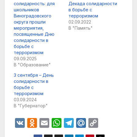
солидарность: для
Декада солидарности
школьников
в борьбе с
Виноградовского
терроризмом
округа прошли
02.09.2022
мероприятия,
В "Память"
посвященные Дню
солидарности в
борьбе с
терроризмом
09.09.2025
В "Образование"
3 сентября – День
солидарности в
борьбе с
терроризмом
03.09.2024
В "Губернатор"
V
O
E
W
T
M
C
K
d
m
h
el
ail
o