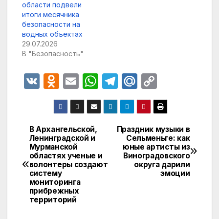
области подвели
итоги месячника
безопасности на
водных объектах
29.07.2026
В "Безопасность"
V
O
E
W
T
M
C
K
d
m
h
el
ail
o
n
ail
at
e
.R
p
o
s
gr
u
y
В Архангельской,
Праздник музыки в
Навигация
Ленинградской и
Сельменьге: как
kl
A
a
Li
Мурманской
юные артисты из
по
a
p
m
n
областях ученые и
Виноградовского
волонтеры создают
округа дарили
записям
s
p
k
систему
эмоции
мониторинга
s
прибрежных
территорий
ni