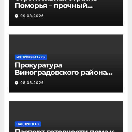
Поморья – прочный
фундамент развития
09.08.2026
региона
ИЗ ПРОКУРАТУРЫ
Прокуратура
Виноградовского района
информирует об
08.08.2026
изменениях
законодательства об
иммунопрофилактике
инфекционных болезней
НАЦПРОЕКТЫ
Паспорт готовности дома к