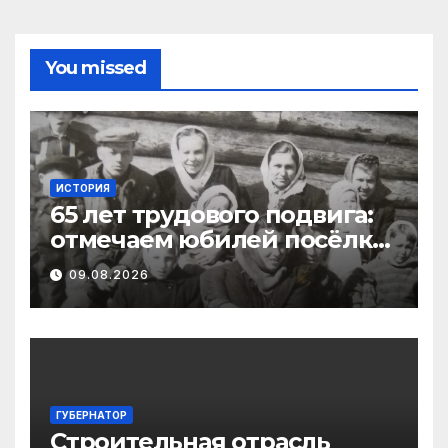
You missed
ИСТОРИЯ
65 лет трудового подвига:
отмечаем юбилей посёлка
Важский в Виноградовском
09.08.2026
округе
ГУБЕРНАТОР
Строительная отрасль