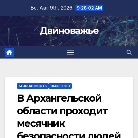
Перейти
Вс. Авг 9th, 2026
9:28:03 AM
к
содержимому
Двиноважье
БЕЗОПАСНОСТЬ
ОБЩЕСТВО
В Архангельской
области проходит
месячник
безопасности людей