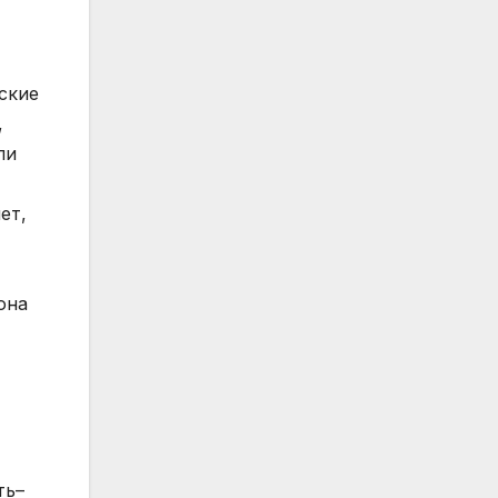
ские
,
ли
ет,
она
ть–