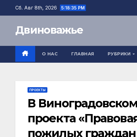
Перейти
Сб. Авг 8th, 2026
5:18:36 PM
к
содержимому
Двиноважье
О НАС
ГЛАВНАЯ
РУБРИКИ
ПРОЕКТЫ
В Виноградовском
проекта «Правова
пожилых граждан 