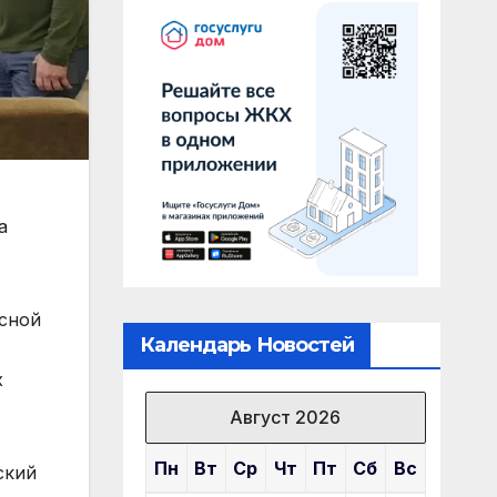
а
сной
Календарь Новостей
х
Август 2026
Пн
Вт
Ср
Чт
Пт
Сб
Вс
ский