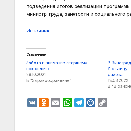
подведения итогов реализации программы 
министр труда, занятости и социального р
Источник
Связанные
Забота и внимание старшему
В Виногра
поколению
больницу 
29.10.2021
района
В "Здравоохранение"
18.03.2022
В "В район
V
O
E
W
T
M
C
K
d
m
h
el
ail
o
n
ail
at
e
.R
p
o
s
gr
u
y