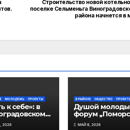
а
Строительство новой котельно
тов.
поселке Сельменьга Виноградовск
района начнется в 
Е
МОЛОДЕЖЬ
ПРОЕКТЫ
В РАЙОНЕ
ОБЩЕСТВО
ПРОЕКТ
ь к себе»: в
Душой молоды
оградовском
форум „Поморс
уге подростки
долголетие“
, 2026
МАЙ 8, 2026
учают
собрал жителе