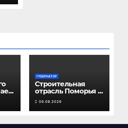
го
ГУБЕРНАТОР
го
Строительная
чаем
отрасль Поморья –
ка
прочный
09.08.2026
фундамент
ом
развития региона