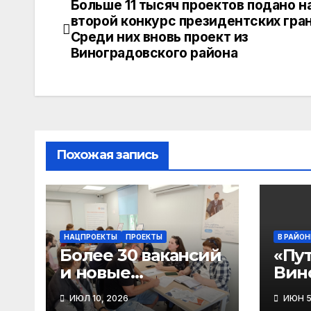
Больше 11 тысяч проектов подано н
Навигация
kl
A
a
Li
второй конкурс президентских гран
по
Среди них вновь проект из
a
p
m
n
Виноградовского района
s
p
k
записям
s
ni
ki
Похожая запись
НАЦПРОЕКТЫ
ПРОЕКТЫ
В РАЙОН
Более 30 вакансий
«Пут
и новые
Вин
горизонты: как
окр
ИЮЛ 10, 2026
ИЮН 5
прошла ярмарка
пол