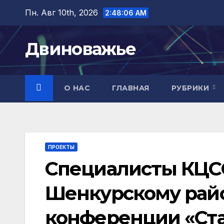
Перейти
Пн. Авг 10th, 2026
2:48:07 AM
к
содержимому
Двиноважье
О НАС
ГЛАВНАЯ
РУБРИКИ
ПРОЕКТЫ
Специалисты КЦСО
Шенкурскому райо
конференции «Ст