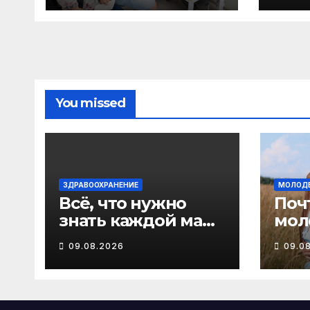
„Работа России“ в
пра
Виноградовском
пси
округе
под
You missed
ЗДРАВООХРАНЕНИЕ
МОЛОД
Всё, что нужно
Поч
знать каждой маме
мол
о грудном
Пом
09.08.2026
09.0
вскармливании
гос
рож
реб