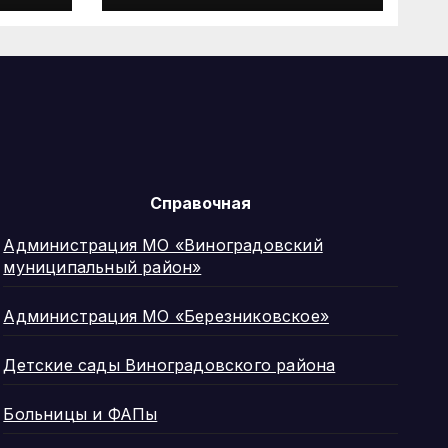
лицензионным
тва
требованием для
управляющих
лакт
организаций с 1
сентября 2026 года
х
Справочная
Администрация МО «Виноградовский
муниципальный район»
Администрация МО «Березниковское»
Детские сады Виноградовского района
Больницы и ФАПы