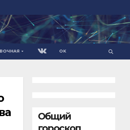
АВОЧНАЯ
OK
о
ва
Общий
гороскоп