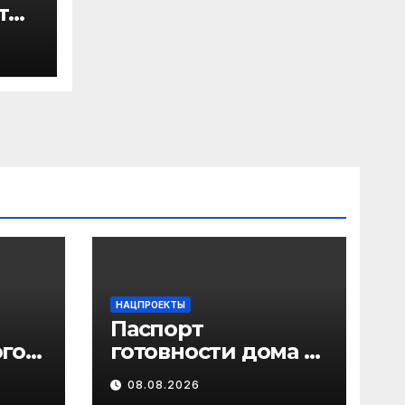
т
ом
НАЦПРОЕКТЫ
Паспорт
го
готовности дома к
зиме станет
08.08.2026
об
обязательным