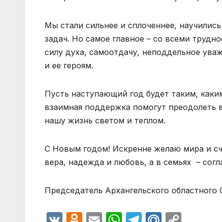
Мы стали сильнее и сплоченнее, научилис
задач. Но самое главное – со всеми трудн
силу духа, самоотдачу, неподдельное уваж
и ее героям.
Пусть наступающий год будет таким, каки
взаимная поддержка помогут преодолеть в
нашу жизнь светом и теплом.
С Новым годом! Искренне желаю мира и сч
вера, надежда и любовь, а в семьях – согл
Председатель Архангельского областного 
V
O
E
W
T
M
C