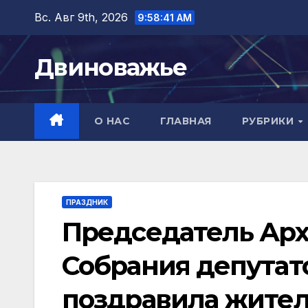
Перейти
Вс. Авг 9th, 2026
9:58:42 AM
к
содержимому
Двиноважье
О НАС
ГЛАВНАЯ
РУБРИКИ
ПРАЗДНИК
Председатель Арх
Собрания депутат
поздравила жител