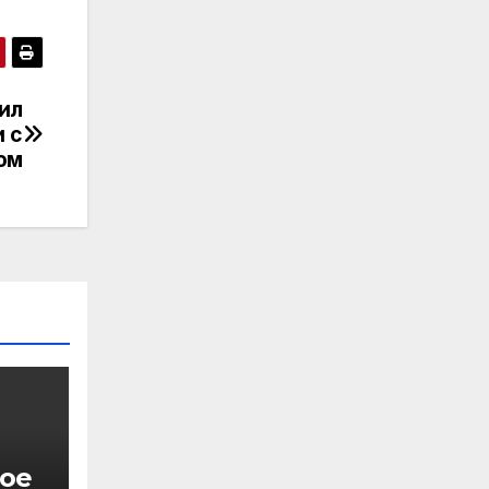
ил
 с
ом
ное