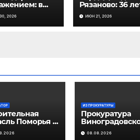
важением: в
Рязаново: 36 ле
оградовском
милосердия
0, 2026
ИЮН 21, 2026
уге наградили
Лидии
ших
Николаевны
отников
Зайцевой в
авоохранения
Виноградовск
округе
АТОР
ИЗ ПРОКУРАТУРЫ
оительная
Прокуратура
асль Поморья –
Виноградовско
чный
района
8.2026
08.08.2026
дамент
информирует 