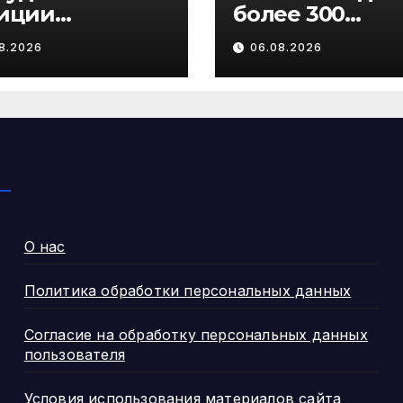
иции
более 300
дупреждают
жителей Помо
8.2026
06.08.2026
участившихся
получили вып
чаях
на газификац
енничества в
ошении
ственников
стников СВО
О нас
Политика обработки персональных данных
Согласие на обработку персональных данных
пользователя
Условия использования материалов сайта