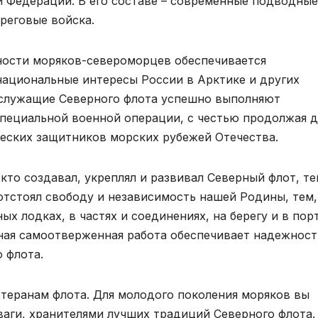
 Федерации. В его составе – современные подводные
реговые войска.
ности моряков-североморцев обеспечивается
ациональные интересы России в Арктике и других
ослужащие Северного флота успешно выполняют
 специальной военной операции, с честью продолжая 
еских защитников морских рубежей Отечества.
кто создавал, укреплял и развивал Северный флот, те
отстоял свободу и независимость нашей Родины, тем,
ых лодках, в частях и соединениях, на берегу и в порт
вная самоотверженная работа обеспечивает надежност
 флота.
теранам флота. Для молодого поколения моряков вы
ваги, хранителями лучших традиций Северного флота.