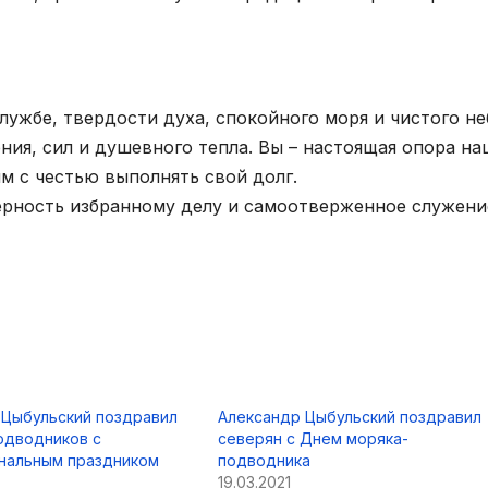
лужбе, твердости духа, спокойного моря и чистого не
ния, сил и душевного тепла. Вы – настоящая опора н
м с честью выполнять свой долг.
ерность избранному делу и самоотверженное служени
 Цыбульский поздравил
Александр Цыбульский поздравил
одводников с
северян с Днем моряка-
нальным праздником
подводника
19.03.2021