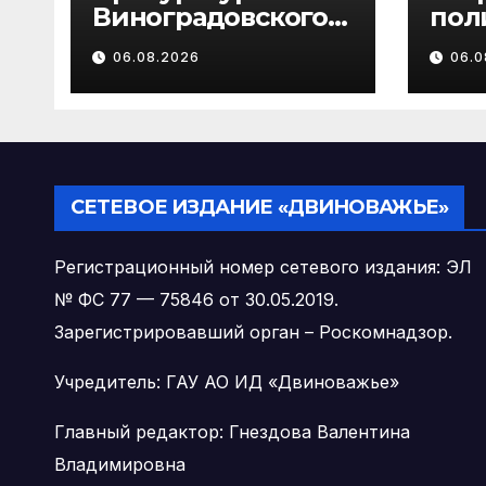
Виноградовского
пол
района
пре
06.08.2026
06.0
информирует об
об 
изменениях
слу
законодательства
мош
в сфере
отн
государственной
род
поддержки
уча
СЕТЕВОЕ ИЗДАНИЕ «ДВИНОВАЖЬЕ»
педагогических
работников
Регистрационный номер сетевого издания: ЭЛ
№ ФС 77 — 75846 от 30.05.2019.
Зарегистрировавший орган – Роскомнадзор.
Учредитель: ГАУ АО ИД «Двиноважье»
Главный редактор: Гнездова Валентина
Владимировна