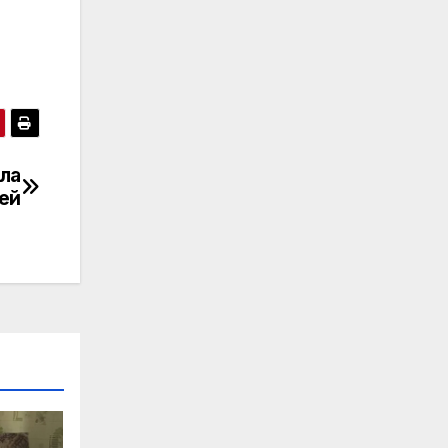
ла
ей