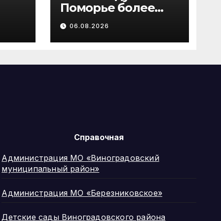
Поморье более
рья
1000 пар
06.08.2026
лату
новобрачных
ию
получили
«Сертификат
молодоженов»
Справочная
Администрация МО «Виноградовский
муниципальный район»
Администрация МО «Березниковское»
Детские сады Виноградовского района