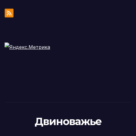
Двиноважье