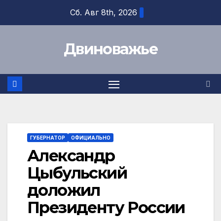
Перейти
Сб. Авг 8th, 2026
к
содержимому
Двиноважье
ГУБЕРНАТОР
ОФИЦИАЛЬНО
Александр
Цыбульский
доложил
Президенту России