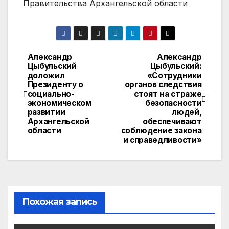
Правительства Архангельской области
Александр
Александр
Навигация
Цыбульский
Цыбульский:
доложил
«Сотрудники
по
Президенту о
органов следствия
социально-
стоят на страже
записям
экономическом
безопасности
развитии
людей,
Архангельской
обеспечивают
области
соблюдение закона
и справедливости»
Похожая запись