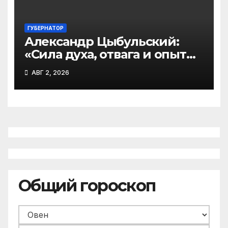
ГУБЕРНАТОР
Александр Цыбульский:
«Сила духа, отвага и опыт
воинов-десантников – залог
АВГ 2, 2026
надежной защиты
Отечества»
Общий гороскоп