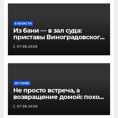
В ОБЛАСТИ
Из бани — в зал суда:
приставы Виноградовского
округа разыскали
07.08.2026
должника по алиментам
ИСТОРИЯ
Не просто встреча, а
возвращение домой: поход
на родину предков в
07.08.2026
Виноградовском округе