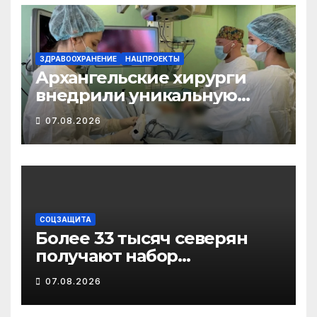
ЗДРАВООХРАНЕНИЕ
НАЦПРОЕКТЫ
Архангельские хирурги
внедрили уникальную
методику
07.08.2026
малотравматичного
лечения патологии
диафрагмы
СОЦЗАЩИТА
Более 33 тысяч северян
получают набор
социальных услуг в виде
07.08.2026
льгот