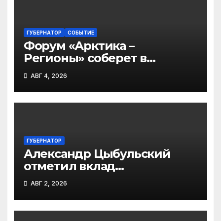
ГУБЕРНАТОР
СОБЫТИЕ
Форум «Арктика –
Регионы» соберет в
Архангельске участников
АВГ 4, 2026
из 45 регионов
ГУБЕРНАТОР
Александр Цыбульский
отметил вклад
железнодорожников в
АВГ 2, 2026
развитие Архангельской
области