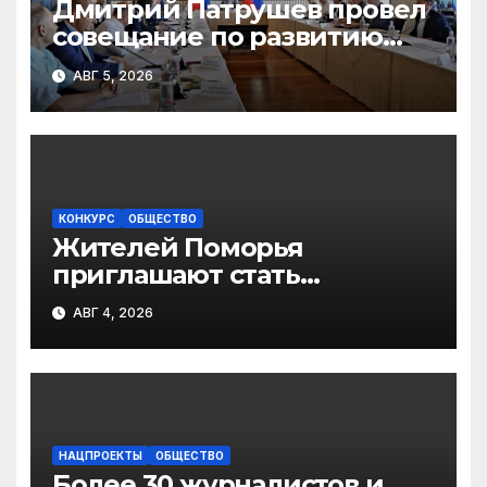
Дмитрий Патрушев провел
совещание по развитию
экологического туризма на
АВГ 5, 2026
особо охраняемых
природных территориях
КОНКУРС
ОБЩЕСТВО
Жителей Поморья
приглашают стать
участниками фотопроекта
АВГ 4, 2026
«Улыбка России. Улыбка
единства»
НАЦПРОЕКТЫ
ОБЩЕСТВО
Более 30 журналистов и