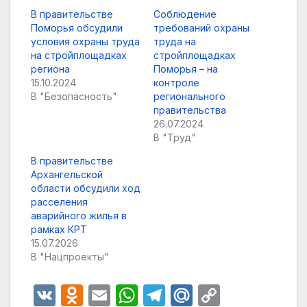
В правительстве
Соблюдение
Поморья обсудили
требований охраны
условия охраны труда
труда на
на стройплощадках
стройплощадках
региона
Поморья – на
15.10.2024
контроле
В "Безопасность"
регионального
правительства
26.07.2024
В "Труд"
В правительстве
Архангельской
области обсудили ход
расселения
аварийного жилья в
рамках КРТ
15.07.2026
В "Нацпроекты"
V
O
E
W
T
M
C