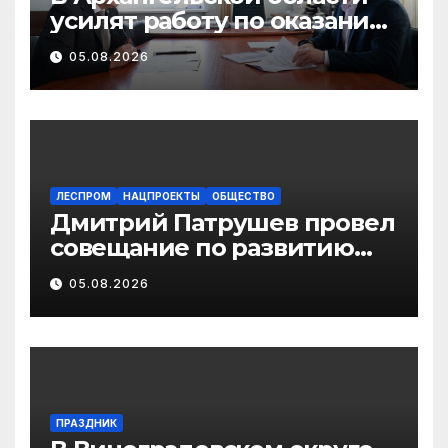
усилят работу по оказанию
бесплатной юридической
05.08.2026
помощи ветеранам СВО и
их семьям
ЛЕСПРОМ
НАЦПРОЕКТЫ
ОБЩЕСТВО
Дмитрий Патрушев провел
совещание по развитию
экологического туризма на
05.08.2026
особо охраняемых
природных территориях
ПРАЗДНИК