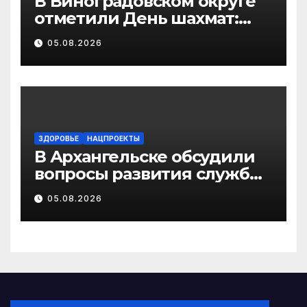
В Виноградовском округе
отметили День шахмат:
игры, турниры и идея
05.08.2026
нового клуба
ЗДОРОВЬЕ
НАЦПРОЕКТЫ
В Архангельске обсудили
вопросы развития службы
крови Поморья
05.08.2026