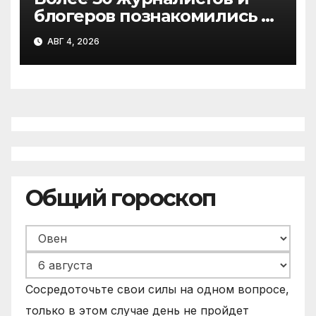
блогеров познакомились с
агропромышленным и
АВГ 4, 2026
культурным потенциалом
Поморья
Общий гороскоп
Сосредоточьте свои силы на одном вопросе,
только в этом случае день не пройдет