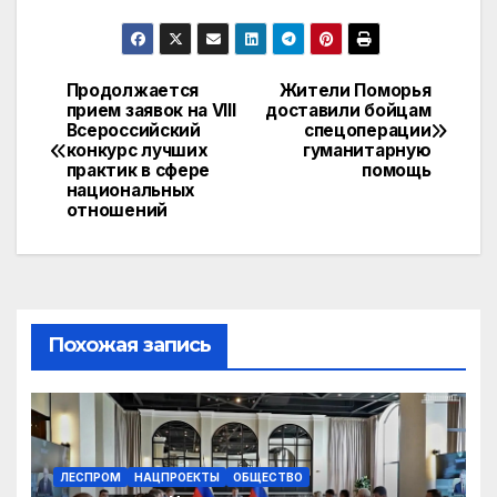
K
d
m
h
el
ail
o
n
ail
at
e
.R
p
o
s
gr
u
y
Продолжается
Жители Поморья
Навигация
прием заявок на VIII
доставили бойцам
kl
A
a
Li
Всероссийский
спецоперации
по
a
p
m
n
конкурс лучших
гуманитарную
практик в сфере
помощь
записям
s
p
k
национальных
отношений
s
ni
ki
Похожая запись
ЛЕСПРОМ
НАЦПРОЕКТЫ
ОБЩЕСТВО