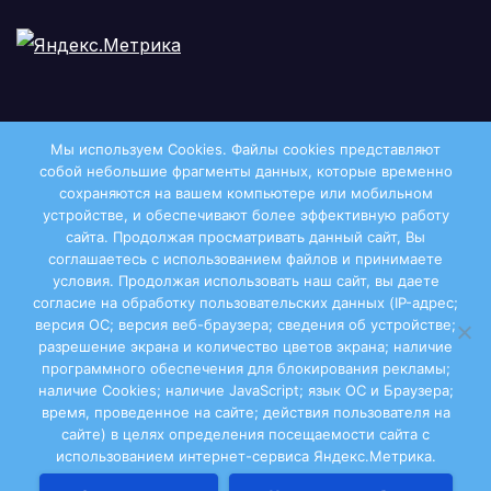
Мы используем Cookies. Файлы сookies представляют
собой небольшие фрагменты данных, которые временно
сохраняются на вашем компьютере или мобильном
устройстве, и обеспечивают более эффективную работу
сайта. Продолжая просматривать данный сайт, Вы
соглашаетесь с использованием файлов и принимаете
условия. Продолжая использовать наш сайт, вы даете
Двиноважье
согласие на обработку пользовательских данных (IP-адрес;
версия ОС; версия веб-браузера; сведения об устройстве;
разрешение экрана и количество цветов экрана; наличие
программного обеспечения для блокирования рекламы;
наличие Cookies; наличие JavaScript; язык ОС и Браузера;
Сайт работает на WordPress
|
Тема: Newsup, автор
время, проведенное на сайте; действия пользователя на
сайте) в целях определения посещаемости сайта с
Themeansar
использованием интернет-сервиса Яндекс.Метрика.