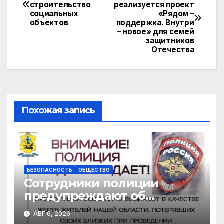
kl
A
a
Li
строительство
реализуется проект
по
a
p
m
n
социальных
«Рядом –
объектов
поддержка. Внутри
записям
s
p
k
– новое» для семей
защитников
s
Отечества
ni
ki
Похожая запись
БЕЗОПАСНОСТЬ
ОБЩЕСТВО
Сотрудники полиции
предупреждают об
участившихся случаях
АВГ 6, 2026
мошенничества в