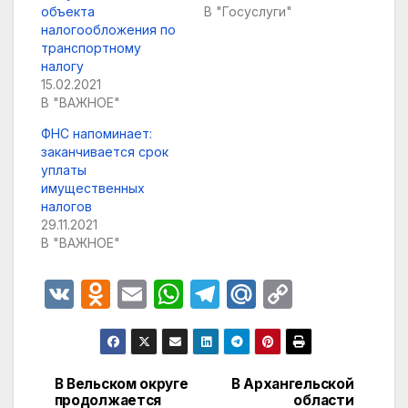
объекта
В "Госуслуги"
налогообложения по
транспортному
налогу
15.02.2021
В "ВАЖНОЕ"
ФНС напоминает:
заканчивается срок
уплаты
имущественных
налогов
29.11.2021
В "ВАЖНОЕ"
V
O
E
W
T
M
C
K
d
m
h
el
ail
o
n
ail
at
e
.R
p
o
s
gr
u
y
В Вельском округе
В Архангельской
Навигация
продолжается
области