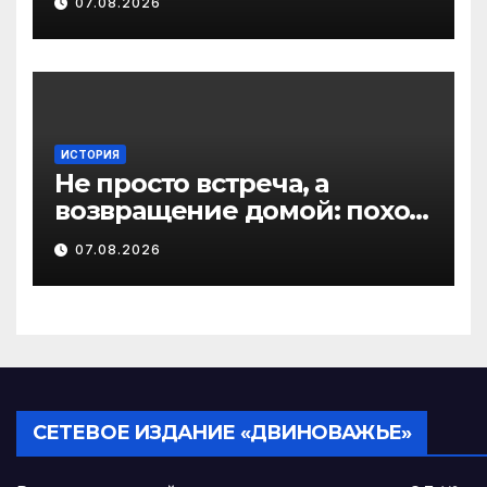
07.08.2026
должника по алиментам
ИСТОРИЯ
Не просто встреча, а
возвращение домой: поход
на родину предков в
07.08.2026
Виноградовском округе
СЕТЕВОЕ ИЗДАНИЕ «ДВИНОВАЖЬЕ»