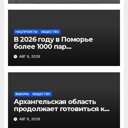
отношении родственников
участников СВО
НАЦПРОЕКТЫ
ОБЩЕСТВО
В 2026 году в Поморье
более 1000 пар
новобрачных получили
АВГ 6, 2026
«Сертификат
молодоженов»
ВЫБОРЫ
ОБЩЕСТВО
Архангельская область
продолжает готовиться к
выборам в
АВГ 6, 2026
Государственную Думу РФ