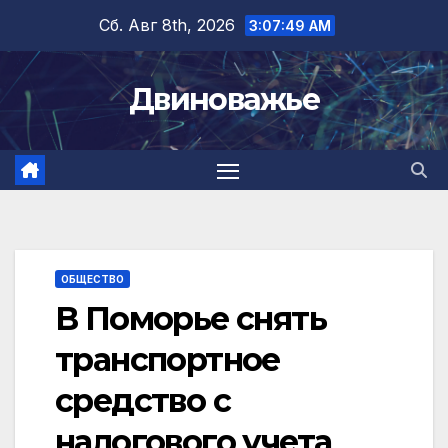
Перейти
Сб. Авг 8th, 2026
3:07:49 AM
к
содержимому
Двиноважье
ОБЩЕСТВО
В Поморье снять
транспортное
средство с
налогового учета