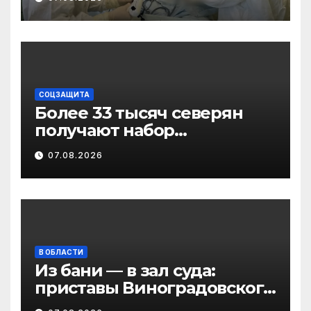
малотравматичного
лечения патологии
диафрагмы
СОЦЗАЩИТА
Более 33 тысяч северян
получают набор
социальных услуг в виде
07.08.2026
льгот
В ОБЛАСТИ
Из бани — в зал суда:
приставы Виноградовского
округа разыскали