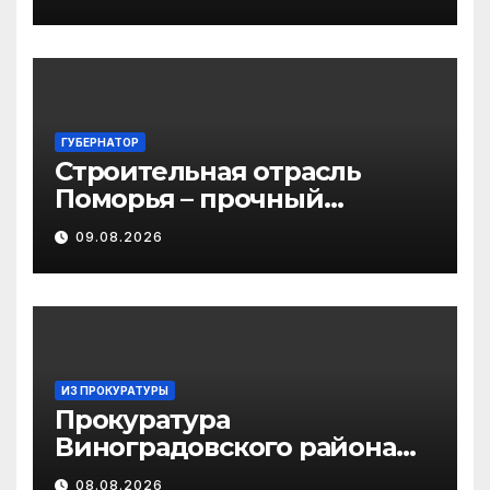
округе
ГУБЕРНАТОР
Строительная отрасль
Поморья – прочный
фундамент развития
09.08.2026
региона
ИЗ ПРОКУРАТУРЫ
Прокуратура
Виноградовского района
информирует об
08.08.2026