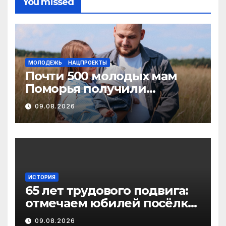
You missed
МОЛОДЕЖЬ
НАЦПРОЕКТЫ
Почти 500 молодых мам
Поморья получили
господдержку при
09.08.2026
рождении первого ребенка
ИСТОРИЯ
65 лет трудового подвига:
отмечаем юбилей посёлка
Важский в Виноградовском
09.08.2026