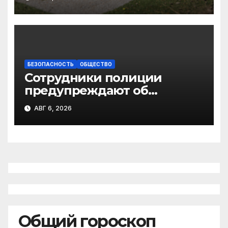
баскетбольной площадок
БЕЗОПАСНОСТЬ
ОБЩЕСТВО
Сотрудники полиции
предупреждают об
участившихся случаях
АВГ 6, 2026
мошенничества в
отношении родственников
участников СВО
Общий гороскоп