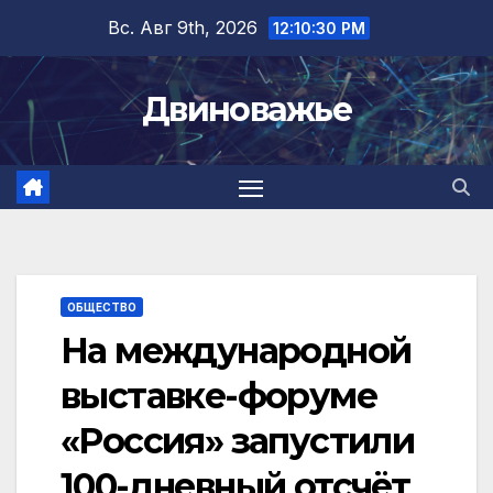
Перейти
Вс. Авг 9th, 2026
12:10:31 PM
к
содержимому
Двиноважье
ОБЩЕСТВО
На международной
выставке-форуме
«Россия» запустили
100-дневный отсчёт