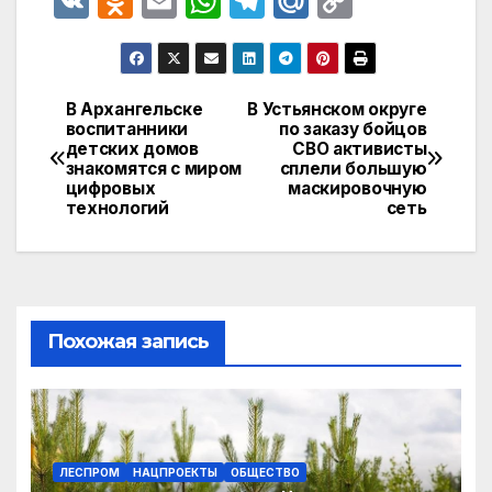
V
O
E
W
T
M
C
K
d
m
h
el
ail
o
n
ail
at
e
.R
p
o
s
gr
u
y
В Архангельске
В Устьянском округе
Навигация
воспитанники
по заказу бойцов
kl
A
a
Li
детских домов
СВО активисты
по
a
p
m
n
знакомятся с миром
сплели большую
цифровых
маскировочную
записям
s
p
k
технологий
сеть
s
ni
ki
Похожая запись
ЛЕСПРОМ
НАЦПРОЕКТЫ
ОБЩЕСТВО