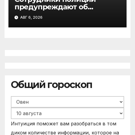
предупреждают об
участившихся случаях
АВГ 6, 2026
мошенничества в
отношении родственников
участников СВО
Общий гороскоп
Интуиция поможет вам разобраться в том
диком количестве информации, которое на