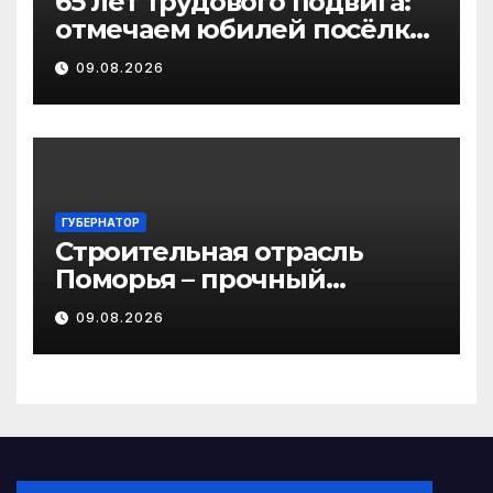
65 лет трудового подвига:
отмечаем юбилей посёлка
Важский в Виноградовском
09.08.2026
округе
ГУБЕРНАТОР
Строительная отрасль
Поморья – прочный
фундамент развития
09.08.2026
региона