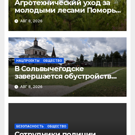
Агротехнический уход за
молодыми лесами Поморья
провели на площади более
АВГ 8, 2026
18 тысяч гектаров
НАЦПРОЕКТЫ
ОБЩЕСТВО
В Сольвычегодске
завершается обустройство
волейбольной и
АВГ 8, 2026
баскетбольной площадок
БЕЗОПАСНОСТЬ
ОБЩЕСТВО
Сотрудники полиции