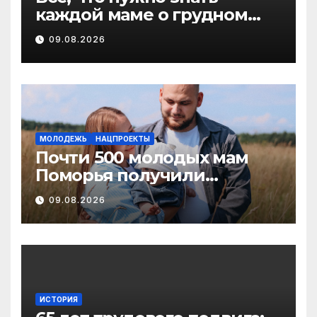
каждой маме о грудном
вскармливании
09.08.2026
МОЛОДЕЖЬ
НАЦПРОЕКТЫ
Почти 500 молодых мам
Поморья получили
господдержку при
09.08.2026
рождении первого ребенка
ИСТОРИЯ