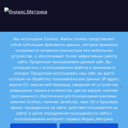
Мы используем Cookies. Файлы сookies представляют
собой небольшие фрагменты данных, которые временно
сохраняются на вашем компьютере или мобильном
устройстве, и обеспечивают более эффективную работу
сайта. Продолжая просматривать данный сайт, Вы
соглашаетесь с использованием файлов и принимаете
условия. Продолжая использовать наш сайт, вы даете
Двиноважье
согласие на обработку пользовательских данных (IP-адрес;
версия ОС; версия веб-браузера; сведения об устройстве;
разрешение экрана и количество цветов экрана; наличие
программного обеспечения для блокирования рекламы;
наличие Cookies; наличие JavaScript; язык ОС и Браузера;
Сайт работает на WordPress
|
Тема:
Newsup
, автор
время, проведенное на сайте; действия пользователя на
сайте) в целях определения посещаемости сайта с
Themeansar
использованием интернет-сервиса Яндекс.Метрика.