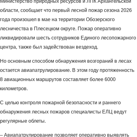
к
В
я
т
Министерство природных ресурсов и ЛПК Архангельской
о
г
п
в
области, сообщает что первый лесной пожар сезона 2026
н
о
р
о
года произошел в мае на территории Обозерского
к
р
о
в
лесничества в Плесецком округе. Пожар оперативно
у
о
в
о
р
ликвидировали шесть сотрудников Единого лесопожарного
д
е
л
с
с
л
е
центра, также был задействован вездеход.
е
к
и
й
КОНКУРС
«
Но основным способом обнаружения возгораний в лесах
о
н
б
ОБЩЕСТВО
С
м
М
а
о
остается авиапатрулирование. В этом году протяженность
в
п
о
п
л
8 авиационных маршрутов составляет более 6000
я
а
л
л
ь
километров.
з
р
о
о
н
у
к
д
щ
о
С целью контроля пожарной безопасности и раннего
ю
е
е
а
й
обнаружения лесных пожаров специалисты ЕЛЦ ведут
щ
к
ж
д
и
регулярные облеты.
а
у
ь
и
б
я
л
А
б
а
– Авиапатрулирование позволяет оперативно выявлять