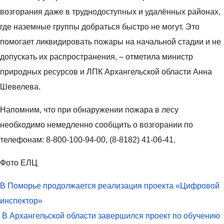
н
ь
р
о
с
и
возгорания даже в труднодоступных и удалённых районах,
т
х
л
к
т
где наземные группы добраться быстро не могут. Это
у
а
е
е
ь
р
н
е
т
помогает ликвидировать пожары на начальной стадии и не
н
ы
г
1
б
допускать их распространения, – отметила министр
а
и
е
8
о
природных ресурсов и ЛПК Архангельской области Анна
р
о
л
т
л
о
Шевелева.
т
ь
ы
ь
д
д
с
с
н
Напомним, что при обнаружении пожара в лесу
о
ы
к
я
о
в
необходимо немедленно сообщить о возгорании по
х
о
ч
й
ВАЖНОЕ
Р
а
й
«
г
п
телефонам: 8-800-100-94-00, (8-8182) 41-06-41.
о
Н
о
О
е
л
с
Фото ЕЛЦ
о
б
б
к
о
с
в
л
я
т
щ
Навигация
В Поморье продолжается реализация проекта «Цифровой
и
о
а
з
а
а
по
и
инспектор»
д
с
а
р
д
»
записям
в
т
н
о
о
В Архангельской области завершился проект по обучению