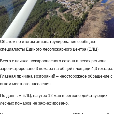
у
л
в
ч
о
е
а
д
р
с
ы
ш
т
м
а
и
и
е
ю
л
т
Об этом по итогам авиапатрулирования сообщают
в
е
с
специалисты Единого лесопожарного центра (ЕЛЦ).
т
с
я
в
а
о
Всего с начала пожароопасного сезона в лесах региона
о
м
б
р
зарегистрировано 3 пожара на общей площади 4,3 гектара.
и
у
ч
Главная причина возгораний – неосторожное обращение с
П
с
е
о
т
огнем местного населения.
с
м
р
к
о
о
По данным ЕЛЦ, на утро 12 мая в регионе действующих
о
р
й
лесных пожаров не зафиксировано.
м
ь
с
НАЦПРОЕКТЫ