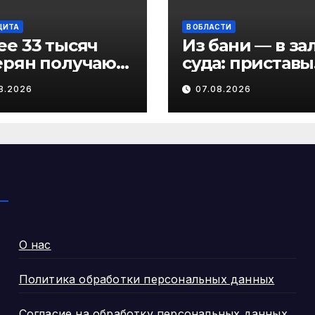
ЩИТА
В ОБЛАСТИ
ее 33 тысяч
Из бани — в за
ерян получают
суда: приставы
ор социальных
Виноградовско
8.2026
07.08.2026
г в виде льгот
округа разыск
должника по
алиментам
О нас
Политика обработки персональных данных
Согласие на обработку персональных данных