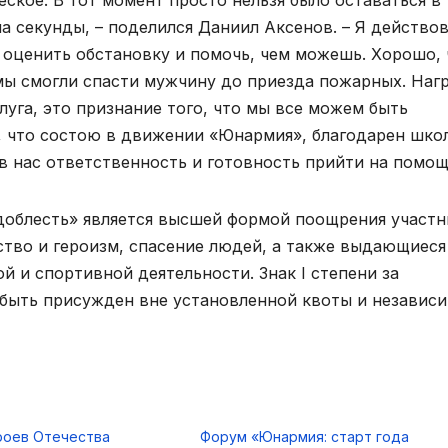
еское. В тот момент просто нельзя было оставаться в
на секунды, – поделился Даниил Аксенов. – Я действо
ь, оценить обстановку и помочь, чем можешь. Хорошо, 
ы смогли спасти мужчину до приезда пожарных. Нагр
слуга, это признание того, что мы все можем быть
, что состою в движении «Юнармия», благодарен шко
 нас ответственность и готовность прийти на помощ
доблесть» является высшей формой поощрения участ
тво и героизм, спасение людей, а также выдающиеся
й и спортивной деятельности. Знак I степени за
 быть присужден вне установленной квоты и независ
роев Отечества
Форум «Юнармия: старт года