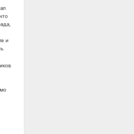
вал
что
ада,
ле и
ь.
ников
имо