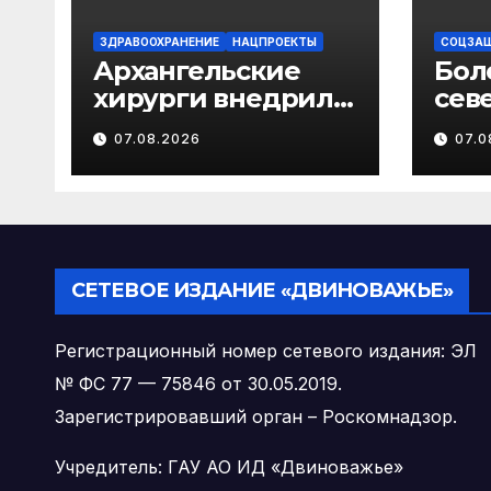
ЗДРАВООХРАНЕНИЕ
НАЦПРОЕКТЫ
СОЦЗА
Архангельские
Бол
хирурги внедрили
сев
уникальную
наб
07.08.2026
07.0
методику
услу
малотравматичног
о лечения
патологии
диафрагмы
СЕТЕВОЕ ИЗДАНИЕ «ДВИНОВАЖЬЕ»
Регистрационный номер сетевого издания: ЭЛ
№ ФС 77 — 75846 от 30.05.2019.
Зарегистрировавший орган – Роскомнадзор.
Учредитель: ГАУ АО ИД «Двиноважье»