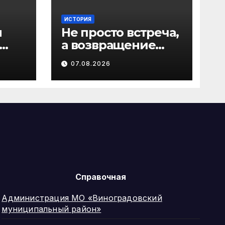
ИСТОРИЯ
л
Не просто встреча,
а возвращение
го
домой: поход на
07.08.2026
али
родину предков в
Виноградовском
округе
Справочная
Администрация МО «Виноградовский
муниципальный район»