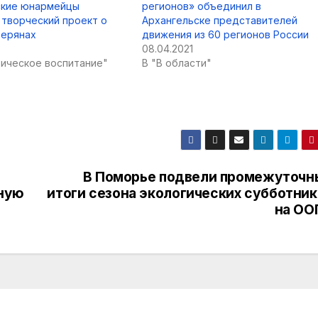
ские юнармейцы
регионов» объединил в
 творческий проект о
Архангельске представителей
верянах
движения из 60 регионов России
08.04.2021
тическое воспитание"
В "В области"
В Поморье подвели промежуточн
ьную
итоги сезона экологических субботник
на ОО