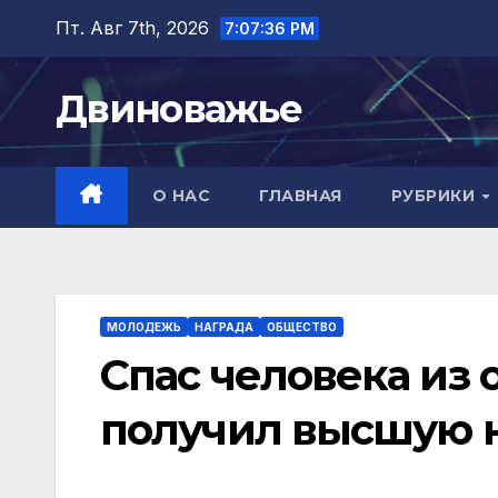
Перейти
Пт. Авг 7th, 2026
7:07:37 PM
к
содержимому
Двиноважье
О НАС
ГЛАВНАЯ
РУБРИКИ
МОЛОДЕЖЬ
НАГРАДА
ОБЩЕСТВО
Спас человека из 
получил высшую 