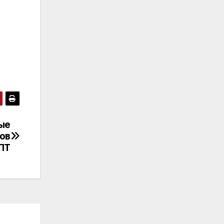
ые
ов
ПТ