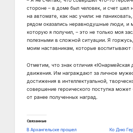
– Я не считаю, что совершил что-то героич
стороне – в доме был человек, и счет шел 
на автомате, как нас учили: не паниковат
рядом оказались неравнодушные люди, и м
которую я получил, – это не только моя за
полезными в сложной ситуации. Я горжусь
моим наставникам, которые воспитывают в
Отметим, что знак отличия «Юнармейская 
движения. Им награждают за личное мужес
достижения в интеллектуальной, творческо
совершение героического поступка может
от ранее полученных наград.
Связанные
В Архангельске прошел
Ко Дню Ге