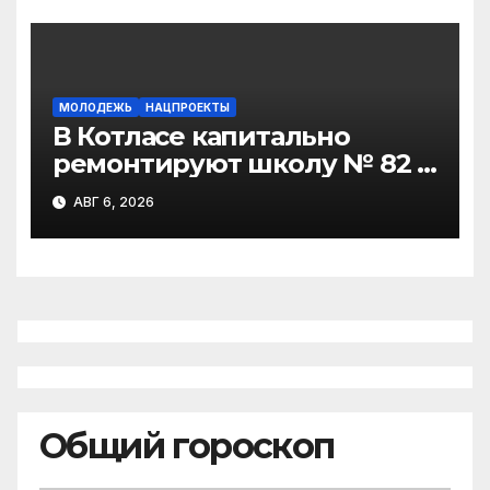
МОЛОДЕЖЬ
НАЦПРОЕКТЫ
В Котласе капитально
ремонтируют школу № 82 и
детсад «Золотая рыбка»
АВГ 6, 2026
Общий гороскоп