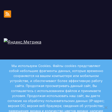
Мы используем Cookies. Файлы сookies представляют
собой небольшие фрагменты данных, которые временно
сохраняются на вашем компьютере или мобильном
устройстве, и обеспечивают более эффективную работу
сайта. Продолжая просматривать данный сайт, Вы
соглашаетесь с использованием файлов и принимаете
условия. Продолжая использовать наш сайт, вы даете
Двиноважье
согласие на обработку пользовательских данных (IP-адрес;
версия ОС; версия веб-браузера; сведения об устройстве;
разрешение экрана и количество цветов экрана; наличие