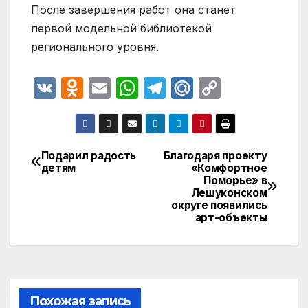
После завершения работ она станет
первой модельной библиотекой
регионального уровня.
V
O
E
W
T
M
C
K
d
m
h
el
ail
o
n
ail
at
e
.R
p
o
s
gr
u
y
Подарил радость
Благодаря проекту
Навигация
детям
«Комфортное
kl
A
a
Li
Поморье» в
по
a
p
m
n
Лешуконском
округе появились
записям
s
p
k
арт-объекты
s
ni
ki
Похожая запись