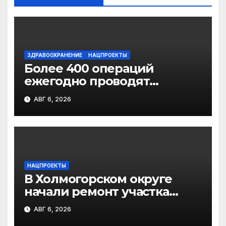
ЗДРАВООХРАНЕНИЕ
НАЦПРОЕКТЫ
Более 400 операций
ежегодно проводят
торакальные хирурги
АВГ 6, 2026
Архангельского
онкодиспансера
НАЦПРОЕКТЫ
В Холмогорском округе
начали ремонт участка
дороги Емецк – Сельцо
АВГ 6, 2026