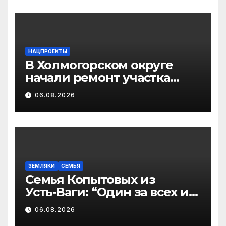
НАЦПРОЕКТЫ
В Холмогорском округе
начали ремонт участка
дороги Емецк – Сельцо
06.08.2026
ЗЕМЛЯКИ
СЕМЬЯ
Семья Копытовых из
Усть‑Ваги: “Один за всех и
все за одного” — пример
06.08.2026
для всего Виноградовского