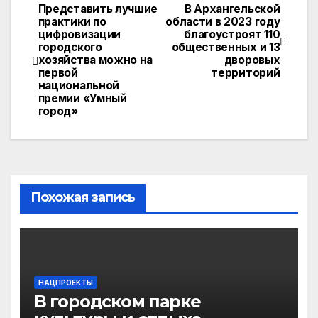
Представить лучшие
В Архангельской
Навигация
практики по
области в 2023 году
цифровизации
благоустроят 110
по
городского
общественных и 13
хозяйства можно на
дворовых
записям
первой
территорий
национальной
премии «Умный
город»
Похожая запись
НАЦПРОЕКТЫ
В городском парке