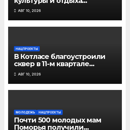
культуры и отдыха
Новодвинска в активной
АВГ 10, 2026
фазе обустройство
тротуаров и подготовка к
асфальтированию
НАЦПРОЕКТЫ
В Котласе благоустроили
сквер в 11-м квартале
Южного района
АВГ 10, 2026
МОЛОДЕЖЬ
НАЦПРОЕКТЫ
Почти 500 молодых мам
Поморья получили