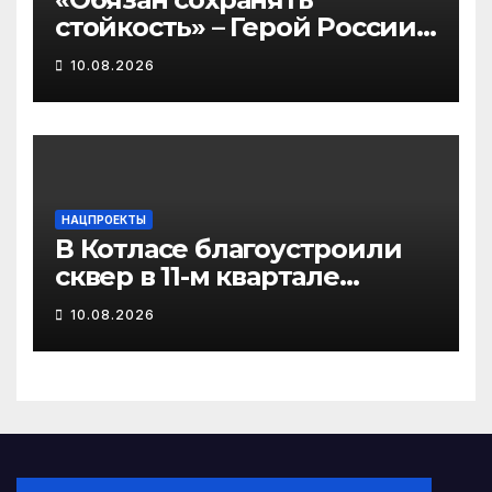
стойкость» – Герой России
Владислав Головин о цене
10.08.2026
высокого звания
НАЦПРОЕКТЫ
В Котласе благоустроили
сквер в 11-м квартале
Южного района
10.08.2026