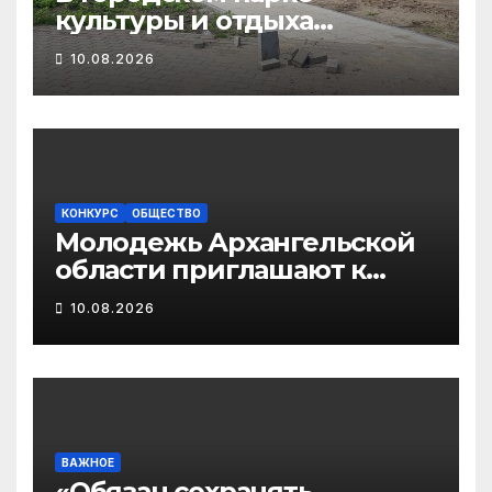
культуры и отдыха
Новодвинска в активной
10.08.2026
фазе обустройство
тротуаров и подготовка к
асфальтированию
КОНКУРС
ОБЩЕСТВО
Молодежь Архангельской
области приглашают к
участию в творческом
10.08.2026
конкурсе «Связующая нить
народов России»
ВАЖНОЕ
«Обязан сохранять